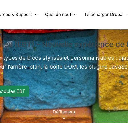
urces & Support
Quoi de neuf
Télécharger Drupal
res (EBT) – Nouvelle expérience de 
 types de blocs stylisés et personnalisables : di
ur l’arrière-plan, la boîte DOM, les plugins JavaSc
modules EBT
Défilement