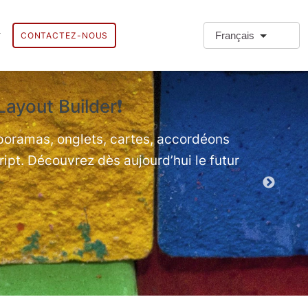
Français
CONTACTEZ-NOUS
Layout Builder❗
❗Types
Types de par
aporamas, onglets, cartes, accordéons
ript. Découvrez dès aujourd’hui le futur
Démo des