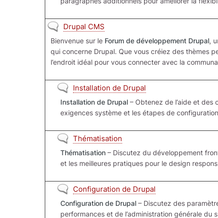
paragraphes additionnels pour améliorer la flexibi
Aucun nouveau message
Drupal CMS
Bienvenue sur le
Forum de développement Drupal
, 
qui concerne Drupal. Que vous créiez des thèmes pe
l’endroit idéal pour vous connecter avec la communa
Aucun nouveau message
Installation de Drupal
Installation de Drupal
– Obtenez de l’aide et des co
exigences système et les étapes de configuration i
Aucun nouveau message
Thématisation
Thématisation
– Discutez du développement front
et les meilleures pratiques pour le design respons
Aucun nouveau message
Configuration de Drupal
Configuration de Drupal
– Discutez des paramètres
performances et de l’administration générale du s