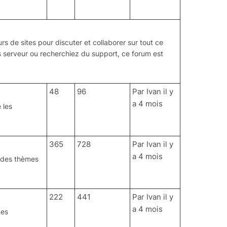
 de sites pour discuter et collaborer sur tout ce
 serveur ou recherchiez du support, ce forum est
48
96
Par
Ivan
il y
a 4 mois
 les
365
728
Par
Ivan
il y
a 4 mois
n des thèmes
222
441
Par
Ivan
il y
a 4 mois
des