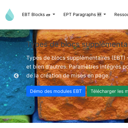
Aller au contenu principal
EBT Blocks 🧱
EPT Paragraphs 🆕
Resso
Types de blocs supplémentai
ed videos.
Types de blocs supplémentaires (EBT) –
et bien d’autres. Paramètres intégrés po
de la création de mises en page.
Démo des modules EBT
Télécharger les 