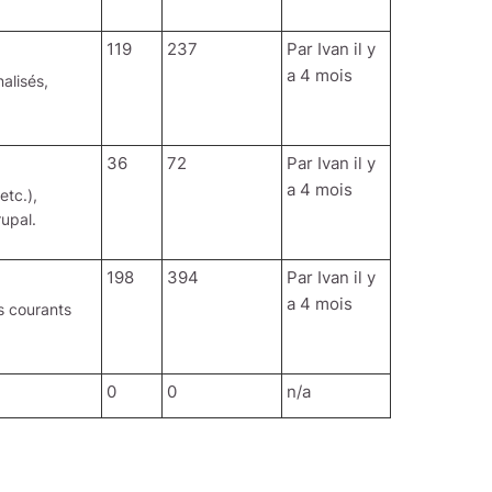
119
237
Par
Ivan
il y
a 4 mois
alisés,
36
72
Par
Ivan
il y
a 4 mois
tc.),
upal.
198
394
Par
Ivan
il y
a 4 mois
s courants
0
0
n/a