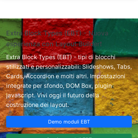
Salta al contenuto principale
Extra Block Types (EBT) - Nuova
❗
esperienza con Layout Builder❗
e
Ext
nt
Extra Block Types (EBT) - tipi di blocchi
pa
stilizzati e personalizzabili: Slideshows, Tabs,
Cards, Accordion e molti altri. Impostazioni
integrate per sfondo, DOM Box, plugin
javascript. Vivi oggi il futuro della
costruzione dei layout.
Demo moduli EBT