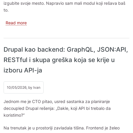
izgubite svoje mesto. Napravio sam mali modul koji rešava baš
to.
about CKEditor TextSelection za Drupal: sačuvajte kurso
Read more
Drupal kao backend: GraphQL, JSON:API,
RESTful i skupa greška koja se krije u
izboru API-ja
10/05/2026, by
Ivan
Jednom me je CTO pitao, usred sastanka za planiranje
decoupled Drupal rešenja: „Dakle, koji API bi trebalo da
koristimo?”
Na trenutak je u prostoriji zavladala tišina. Frontend je želeo