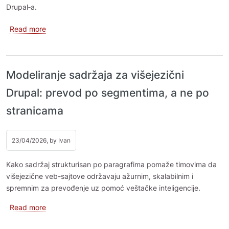
Drupal‑a.
about Prepisivanje CKEditor 4 dodataka za CKEditor 5
Read more
Modeliranje sadržaja za višejezični
Drupal: prevod po segmentima, a ne po
stranicama
23/04/2026, by
Ivan
Kako sadržaj strukturisan po paragrafima pomaže timovima da
višejezične veb-sajtove održavaju ažurnim, skalabilnim i
spremnim za prevođenje uz pomoć veštačke inteligencije.
about Modeliranje sadržaja za višejezični Drupal: pre
Read more