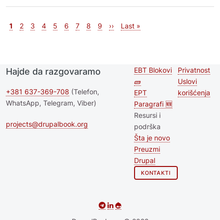
Pagination
Current page
Page
Page
Page
Page
Page
Page
Page
Page
Next page
Last page
1
2
3
4
5
6
7
8
9
››
Last »
EBT Blokovi
Privatnost
Hajde da razgovaramo
Second
Footer 
🧱
Uslovi
footer
+381 637-369-708
(Telefon,
EPT
korišćenja
WhatsApp, Telegram, Viber)
Paragrafi 🆕
menu
Resursi i
projects@drupalbook.org
podrška
Šta je novo
Preuzmi
Drupal
KONTAKTI