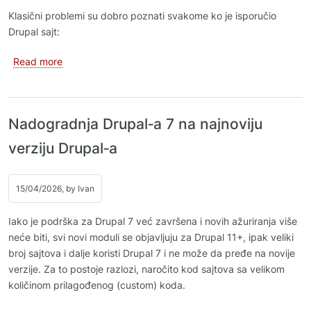
Klasični problemi su dobro poznati svakome ko je isporučio
Drupal sajt:
about Drupal CI‑vođeno upravljanje konfiguracijom kori
Read more
Nadogradnja Drupal‑a 7 na najnoviju
verziju Drupal‑a
15/04/2026, by
Ivan
Iako je podrška za Drupal 7 već završena i novih ažuriranja više
neće biti, svi novi moduli se objavljuju za Drupal 11+, ipak veliki
broj sajtova i dalje koristi Drupal 7 i ne može da pređe na novije
verzije. Za to postoje razlozi, naročito kod sajtova sa velikom
količinom prilagođenog (custom) koda.