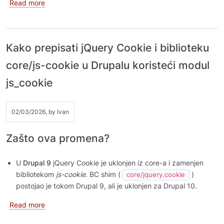
about Nadogradnja Drupal‑a 7 na najnoviju verziju Dru
Read more
Kako prepisati jQuery Cookie i biblioteku
core/js-cookie u Drupalu koristeći modul
js_cookie
02/03/2026, by
Ivan
Zašto ova promena?
U
Drupal 9
jQuery Cookie je uklonjen iz core-a i zamenjen
bibliotekom
js-cookie
. BC shim (
)
core/jquery.cookie
postojao je tokom Drupal 9, ali je uklonjen za Drupal 10.
about Kako prepisati jQuery Cookie i biblioteku core/js
Read more