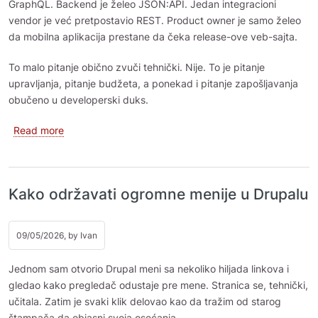
GraphQL. Backend je želeo JSON:API. Jedan integracioni
vendor je već pretpostavio REST. Product owner je samo želeo
da mobilna aplikacija prestane da čeka release-ove veb-sajta.
To malo pitanje obično zvuči tehnički. Nije. To je pitanje
upravljanja, pitanje budžeta, a ponekad i pitanje zapošljavanja
obučeno u developerski duks.
about Drupal kao backend: GraphQL, JSON:API, RESTful 
Read more
Kako održavati ogromne menije u Drupalu
09/05/2026, by
Ivan
Jednom sam otvorio Drupal meni sa nekoliko hiljada linkova i
gledao kako pregledač odustaje pre mene. Stranica se, tehnički,
učitala. Zatim je svaki klik delovao kao da tražim od starog
štampača da objasni svoja osećanja.