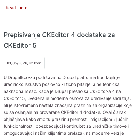
about Drupal: Zamena Colorbox‑a sa GLightbox‑om
Read more
Prepisivanje CKEditor 4 dodataka za
CKEditor 5
01/05/2026, by
Ivan
U DrupalBook‑u podržavamo Drupal platforme kod kojih je
uredničko iskustvo poslovno kritično pitanje, a ne tehnička
naknadna misao. Kada je Drupal prešao sa CKEditor‑a 4 na
CKEditor 5, uvedena je moderna osnova za uređivanje sadržaja,
ali je istovremeno nastala značajna praznina za organizacije koje
su se oslanjale na proverene CKEditor 4 dodatke. Ovaj članak
objašnjava kako smo tu prazninu premostili migracijom ključnih
funkcionalnosti, obezbeđujući kontinuitet za uredničke timove i
omogućavajući našim klijentima prelazak na moderne verzije