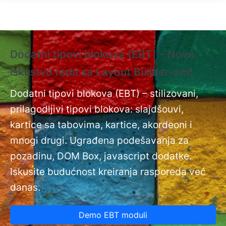
Skip to main content
Dodatni tipovi blokova (EBT) - Novo
❗
iskustvo rada sa Layout Builder-om❗
i
Do
nt
Dodatni tipovi blokova (EBT) – stilizovani,
na
prilagodljivi tipovi blokova: slajdšouvi,
kartice sa tabovima, kartice, akordeoni i
mnogi drugi. Ugrađena podešavanja za
pozadinu, DOM Box, javascript dodatke.
Iskusite budućnost kreiranja rasporeda već
danas.
Demo EBT moduli