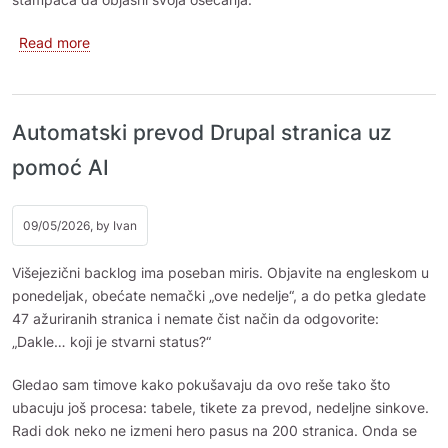
about Kako održavati ogromne menije u Drupalu
Read more
Automatski prevod Drupal stranica uz
pomoć AI
09/05/2026, by
Ivan
Višejezični backlog ima poseban miris. Objavite na engleskom u
ponedeljak, obećate nemački „ove nedelje“, a do petka gledate
47 ažuriranih stranica i nemate čist način da odgovorite:
„Dakle… koji je stvarni status?“
Gledao sam timove kako pokušavaju da ovo reše tako što
ubacuju još procesa: tabele, tikete za prevod, nedeljne sinkove.
Radi dok neko ne izmeni hero pasus na 200 stranica. Onda se