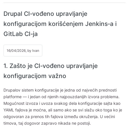
Drupal CI‑vođeno upravljanje
konfiguracijom korišćenjem Jenkins‑a i
GitLab CI‑ja
16/04/2026, by
Ivan
1. Zašto je CI‑vođeno upravljanje
konfiguracijom važno
Drupalov sistem konfiguracije je jedna od najvećih prednosti
platforme — i jedan od njenih najpouzdanijih izvora problema.
Mogućnost izvoza i uvoza svakog dela konfiguracije sajta kao
YAML fajlova je moćna, ali samo ako se svi slažu oko toga ko je
odgovoran za prenos tih fajlova između okruženja. U većini
timova, taj dogovor zapravo nikada ne postoji.