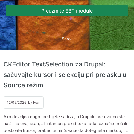
Preuzmite EBT module
Scroll
CKEditor TextSelection za Drupal:
sačuvajte kursor i selekciju pri prelasku u
Source režim
12/05/2026, by
Ivan
Ako dovoljno dugo uređujete sadržaj u Drupalu, verovatno ste
naišli na ovaj sitan, ali iritantan prekid toka rada: označite reč ili
postavite kursor, prebacite na
Source
da dotegnete markup, i…