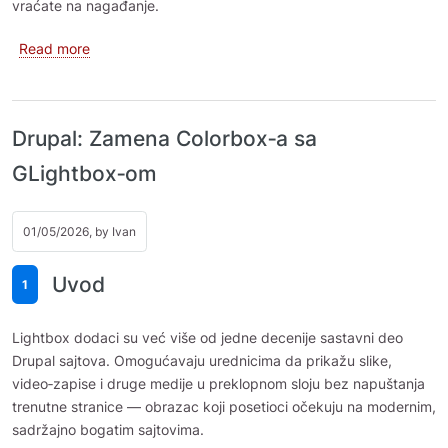
vraćate na nagađanje.
about Automatski prevod Drupal stranica uz pomoć AI
Read more
Drupal: Zamena Colorbox‑a sa
GLightbox‑om
01/05/2026, by
Ivan
Uvod
1
Lightbox dodaci su već više od jedne decenije sastavni deo
Drupal sajtova. Omogućavaju urednicima da prikažu slike,
video‑zapise i druge medije u preklopnom sloju bez napuštanja
trenutne stranice — obrazac koji posetioci očekuju na modernim,
sadržajno bogatim sajtovima.