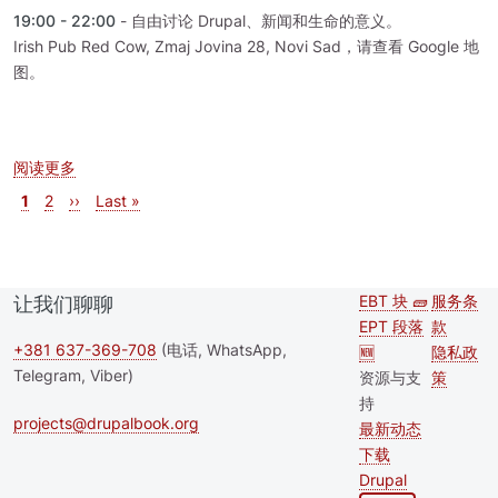
19:00 - 22:00
- 自由讨论 Drupal、新闻和生命的意义。
Irish Pub Red Cow, Zmaj Jovina 28, Novi Sad，请查看 Google 地
图。
关于 Drupal 诺维萨德 DrinkUp #7
阅读更多
分页
当前页
页面
下一页
末页
1
2
››
Last »
EBT 块 🧱
服务条
让我们聊聊
Second
Foote
EPT 段落
款
footer
+381 637-369-708
(电话, WhatsApp,
🆕
隐私政
Telegram, Viber)
资源与支
策
menu
持
projects@drupalbook.org
最新动态
下载
Drupal