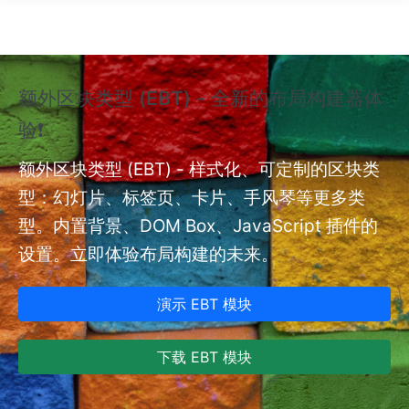
跳转到主要内容
额外区块类型 (EBT) - 全新的布局构建器体
❗
验❗
额外
nt
额外区块类型 (EBT) - 样式化、可定制的区块类
型：幻灯片、标签页、卡片、手风琴等更多类
型。内置背景、DOM Box、JavaScript 插件的
设置。立即体验布局构建的未来。
演示 EBT 模块
下载 EBT 模块