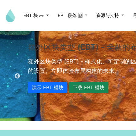
跳转到主要内容
EBT 块 🧱
EPT 段落 🆕
资源与支持
额外区块类型 (EBT) - 全新
ed videos.
额外区块类型 (EBT) - 样式化、可定制
的设置。立即体验布局构建的未来。
演示 EBT 模块
下载 EBT 模块