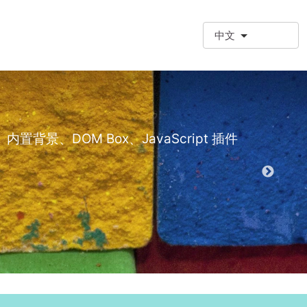
中文
❗额外段落
额外段落类型 (
景、DOM Box、JavaScript 插件
演示 EPT