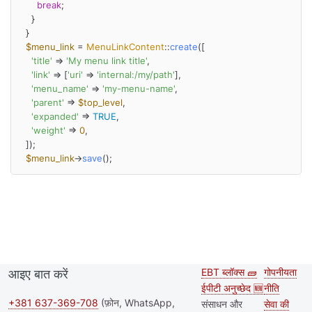
break
;

    }

  }

$menu_link
 = 
MenuLinkContent
::
create
([

'title'
 => 
'My menu link title'
,

'link'
 => [
'uri'
 => 
'internal:/my/path'
],

'menu_name'
 => 
'my-menu-name'
,

'parent'
 => 
$top_level
,

'expanded'
 => 
TRUE
,

'weight'
 => 
0
,

  ]);

$menu_link
->
save
();
EBT ब्लॉक्स 🧱
गोपनीयता
आइए बात करें
Second
Footer
ईपीटी अनुच्छेद 🆕
नीति
footer
+381 637-369-708
(फ़ोन, WhatsApp,
संसाधन और
सेवा की