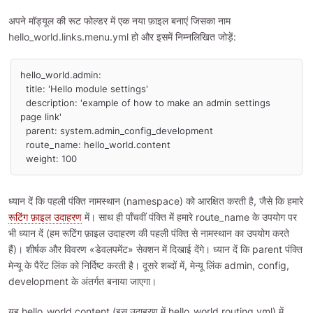
अपने मॉड्यूल की रूट फोल्डर में एक नया फ़ाइल बनाएं जिसका नाम
hello_world.links.menu.yml हो और इसमें निम्नलिखित जोड़ें:
hello_world.admin:

  title: 'Hello module settings'

  description: 'example of how to make an admin settings 
page link'

  parent: system.admin_config_development

  route_name: hello_world.content

  weight: 100
ध्यान दें कि पहली पंक्ति नामस्थान (namespace) को आरक्षित करती है, जैसे कि हमारे
रूटिंग फ़ाइल उदाहरण
में। साथ ही पाँचवीं पंक्ति में हमारे route_name के उपयोग पर
भी ध्यान दें (हम रूटिंग फ़ाइल उदाहरण की पहली पंक्ति से नामस्थान का उपयोग करते
हैं)।
शीर्षक
और
विवरण
«डेवलपमेंट» सेक्शन में दिखाई देंगे। ध्यान दें कि parent पंक्ति
मेन्यू के पैरेंट लिंक को निर्दिष्ट करती है। दूसरे शब्दों में, मेन्यू लिंक admin, config,
development के अंतर्गत बनाया जाएगा।
यह hello_world.content (इस उदाहरण में hello_world.routing.yml) में