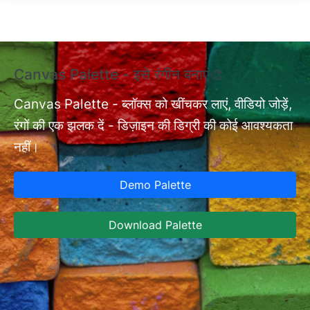
Skip to main content
Canvas Palette - इसे रंगीन बनाएं🎨
एक
अन
Canvas Palette - ब्लॉक्स को खींचकर लाएं, वीडियो जोड़ें,
रंगों की एक झलक दें - डिज़ाइन की डिग्री की कोई आवश्यकता
nt
एक
नहीं।
ब्
अन
Demo Palette
लि
अन
Download Palette