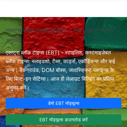
Skip to main content
एक्स्ट्रा ब्लॉक टाइप्स (EBT) - नया लेआउट बिल्डर
❗ए
अनुभव❗
अन
एक्
nt
एक्स्ट्रा ब्लॉक टाइप्स (EBT) - स्टाइलिश, कस्टमाइज़ेबल
सेट
ब्लॉक टाइप्स: स्लाइडशो, टैब्स, कार्ड्स, एकॉर्डियन्स और कई
अन्य। बैकग्राउंड, DOM बॉक्स, जावास्क्रिप्ट प्लगइन्स के
लिए बिल्ट-इन सेटिंग्स। आज ही लेआउट बिल्डिंग का भविष्य
अनुभव करें।
डेमो EBT मॉड्यूल्स
EBT मॉड्यूल्स डाउनलोड करें