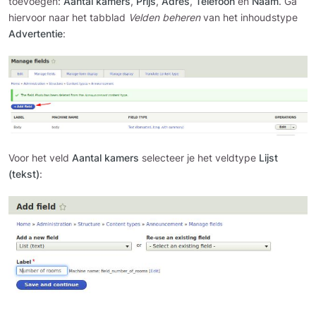
toevoegen:
Aantal kamers
,
Prijs
,
Adres
,
Telefoon
en
Naam
. Ga
hiervoor naar het tabblad
Velden beheren
van het inhoudstype
Advertentie
:
Voor het veld
Aantal kamers
selecteer je het veldtype
Lijst
(tekst)
: