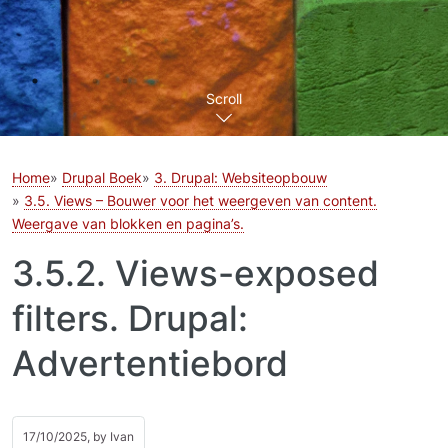
Scroll
Home
Drupal Boek
3. Drupal: Websiteopbouw
3.5. Views – Bouwer voor het weergeven van content.
Weergave van blokken en pagina’s.
3.5.2. Views-exposed
filters. Drupal:
Advertentiebord
17/10/2025, by
Ivan