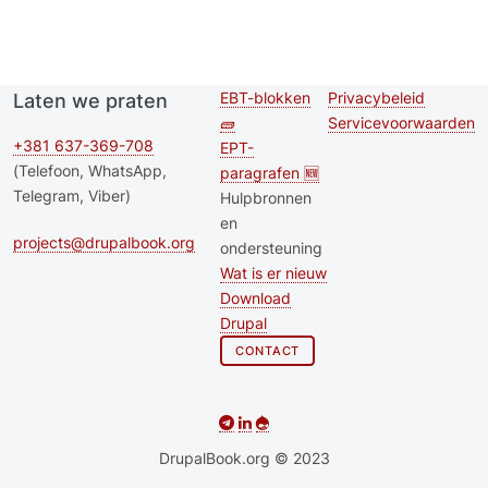
EBT-blokken
Privacybeleid
Laten we praten
Second
Footer menu
🧱
Servicevoorwaarden
footer
+381 637-369-708
EPT-
(Telefoon, WhatsApp,
paragrafen 🆕
menu
Telegram, Viber)
Hulpbronnen
en
projects@drupalbook.org
ondersteuning
Wat is er nieuw
Download
Drupal
CONTACT
DrupalBook.org © 2023