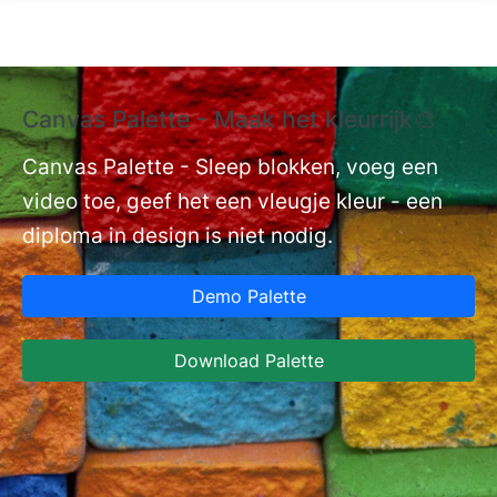
Overslaan en naar de inhoud gaan
Canvas Palette - Maak het kleurrijk🎨
E
La
Canvas Palette - Sleep blokken, voeg een
video toe, geef het een vleugje kleur - een
nt
Ex
diploma in design is niet nodig.
aa
Ca
Demo Palette
In
DO
Download Palette
va