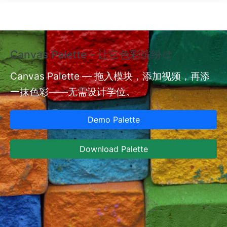
跳转到主要内容
Canvas Palette - 让它色彩缤纷🎨
额
验
Canvas Palette — 拖入模块，添加视频，再添
一抹色彩——无需设计学位。
nt
额
型
Demo Palette
型
设
Download Palette