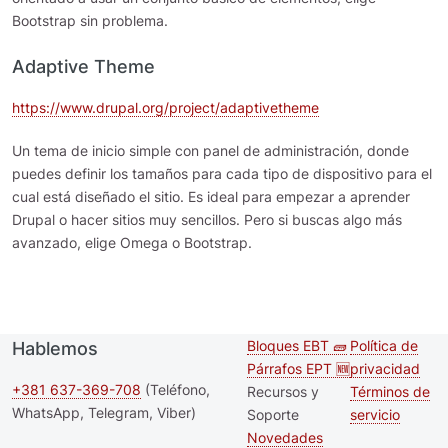
Bootstrap sin problema.
Adaptive Theme
https://www.drupal.org/project/adaptivetheme
Un tema de inicio simple con panel de administración, donde
puedes definir los tamaños para cada tipo de dispositivo para el
cual está diseñado el sitio. Es ideal para empezar a aprender
Drupal o hacer sitios muy sencillos. Pero si buscas algo más
avanzado, elige Omega o Bootstrap.
Bloques EBT 🧱
Política de
Hablemos
Second
Footer m
Párrafos EPT 🆕
privacidad
footer
+381 637-369-708
(Teléfono,
Recursos y
Términos de
WhatsApp, Telegram, Viber)
Soporte
servicio
menu
Novedades