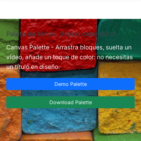
Pasar al contenido principal
Paleta de lienzo: ¡Hazlo colorido!🎨
E
e
Canvas Palette - Arrastra bloques, suelta un
vídeo, añade un toque de color: no necesitas
nt
Ex
un título en diseño.
co
de
Demo Palette
A
in
Download Palette
Ja
co