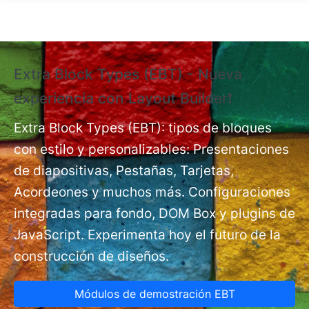
Pasar al contenido principal
Extra Block Types (EBT) - Nueva
❗
experiencia con Layout Builder❗
e
Ex
nt
Extra Block Types (EBT): tipos de bloques
pá
con estilo y personalizables: Presentaciones
de diapositivas, Pestañas, Tarjetas,
Acordeones y muchos más. Configuraciones
integradas para fondo, DOM Box y plugins de
JavaScript. Experimenta hoy el futuro de la
construcción de diseños.
Módulos de demostración EBT