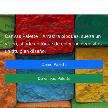
Pasar al contenido principal
Paleta de lienzo: ¡Hazlo colorido!🎨
E
e
Canvas Palette - Arrastra bloques, suelta un
vídeo, añade un toque de color: no necesitas
nt
Ex
un título en diseño.
co
de
Demo Palette
A
in
Download Palette
Ja
co