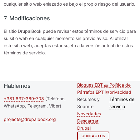
cualquier sitio web enlazado es bajo el propio riesgo del usuario.
7. Modificaciones
El sitio DrupalBook puede revisar estos términos de servicio para
su sitio web en cualquier momento sin previo aviso. Al utilizar
este sitio web, aceptas estar sujeto a la versión actual de estos
términos de servicio.
Bloques EBT 🧱
Política de
Hablemos
Second
Footer m
Párrafos EPT 🆕
privacidad
footer
+381 637-369-708
(Teléfono,
Recursos y
Términos de
WhatsApp, Telegram, Viber)
Soporte
servicio
menu
Novedades
projects@drupalbook.org
Descargar
Drupal
CONTACTOS