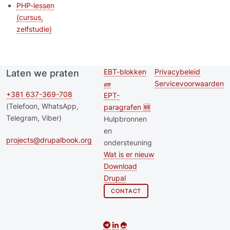
PHP-lessen
(cursus,
zelfstudie)
EBT-blokken
Privacybeleid
Laten we praten
Second
Footer menu
🧱
Servicevoorwaarden
footer
+381 637-369-708
EPT-
(Telefoon, WhatsApp,
paragrafen 🆕
menu
Telegram, Viber)
Hulpbronnen
en
projects@drupalbook.org
ondersteuning
Wat is er nieuw
Download
Drupal
CONTACT