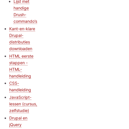
Lijst met
handige
Drush-
commando’s
Kant-en-klare
Drupal-
distributies
downloaden
HTML eerste
stappen -
HTML-
handleiding
CSS-
handleiding
JavaScript-
lessen (cursus,
zelfstudie)
Drupal en
jQuery