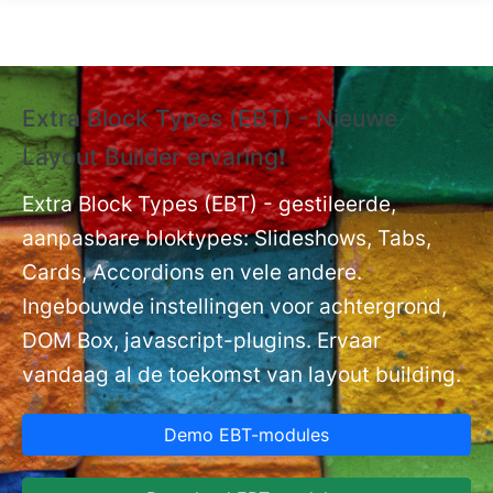
Overslaan en naar de inhoud gaan
Extra Block Types (EBT) - Nieuwe
❗
Layout Builder ervaring❗
P
Ex
nt
Extra Block Types (EBT) - gestileerde,
ge
aanpasbare bloktypes: Slideshows, Tabs,
Cards, Accordions en vele andere.
Ingebouwde instellingen voor achtergrond,
DOM Box, javascript-plugins. Ervaar
vandaag al de toekomst van layout building.
Demo EBT-modules