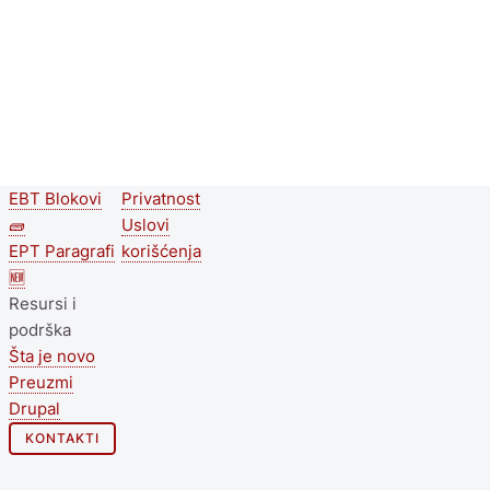
EBT Blokovi
Privatnost
Second
Footer menu
🧱
Uslovi
footer
EPT Paragrafi
korišćenja
🆕
menu
Resursi i
podrška
Šta je novo
Preuzmi
Drupal
KONTAKTI