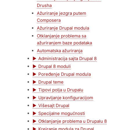
Drusha
Ažuriranje jezgra putem
Composera
Ažuriranje Drupal modula
Otklanjanje problema sa
ažuriranjem baze podataka
Automatska ažuriranja
Administracija sajta Drupal 8
Drupal 8 moduli
Poređenje Drupal modula
Drupal teme
Tipovi polja u Drupalu
Upravljanje konfiguracijom
Višesajt Drupal
Specijalne mogućnosti
Otklanjanje problema u Drupalu 8
Kreiranje modula za Drupal