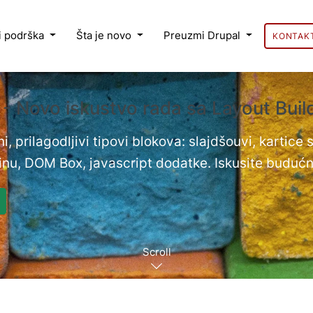
 i podrška
Šta je novo
Preuzmi Drupal
KONTAK
 - Novo iskustvo rada sa Layout Bui
i, prilagodljivi tipovi blokova: slajdšouvi, kartice
nu, DOM Box, javascript dodatke. Iskusite budućn
Scroll