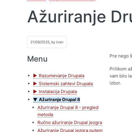
Ažuriranje Dr
21/06/2025, by
Ivan
Pre nego š
Menu
Prilikom až
Razumevanje Drupala
vam bilo l
izbor.
Sistemski zahtevi Drupala
Instalacija Drupala
Ažuriranje Drupal 8
Ažuriranje Drupal 8 - pregled
metoda
Ručno ažuriranje Drupal jezgra
Ažuriranje Drupal jezgra putem