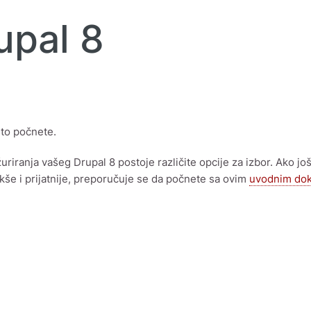
upal 8
to počnete.
uriranja vašeg Drupal 8 postoje različite opcije za izbor. Ako jo
akše i prijatnije, preporučuje se da počnete sa ovim
uvodnim do