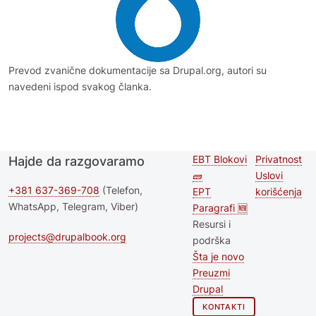
Prevod zvanične dokumentacije sa Drupal.org, autori su
navedeni ispod svakog članka.
EBT Blokovi
Privatnost
Hajde da razgovaramo
Second
Footer 
🧱
Uslovi
footer
+381 637-369-708
(Telefon,
EPT
korišćenja
WhatsApp, Telegram, Viber)
Paragrafi 🆕
menu
Resursi i
projects@drupalbook.org
podrška
Šta je novo
Preuzmi
Drupal
KONTAKTI