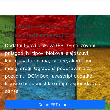
Skip to main content
Dodatni tipovi blokova (EBT) - Novo
❗
iskustvo rada sa Layout Builder-om❗
i
Do
nt
Dodatni tipovi blokova (EBT) – stilizovani,
na
prilagodljivi tipovi blokova: slajdšouvi,
kartice sa tabovima, kartice, akordeoni i
mnogi drugi. Ugrađena podešavanja za
pozadinu, DOM Box, javascript dodatke.
Iskusite budućnost kreiranja rasporeda već
danas.
Demo EBT moduli