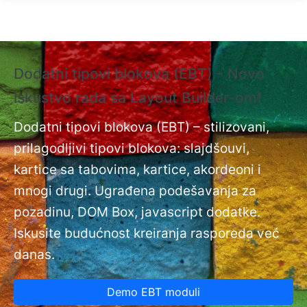
Skip to main content
Dodatni tipovi blokova (EBT) - Novo
❗
iskustvo rada sa Layout Builder-om❗
i
Do
nt
Dodatni tipovi blokova (EBT) – stilizovani,
na
prilagodljivi tipovi blokova: slajdšouvi,
kartice sa tabovima, kartice, akordeoni i
mnogi drugi. Ugrađena podešavanja za
pozadinu, DOM Box, javascript dodatke.
Iskusite budućnost kreiranja rasporeda već
danas.
Demo EBT moduli