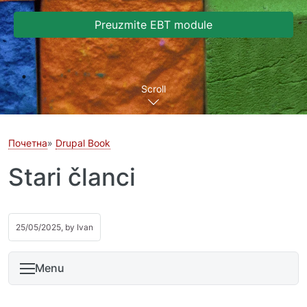
Preuzmite EBT module
Scroll
Почетна
Drupal Book
Stari članci
25/05/2025, by
Ivan
Menu