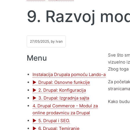
9. Razvoj mod
27/05/2025, by
Ivan
Sve što smo
Menu
vizuelno i
Zbog toga 
Instalacija Drupala pomoću Lando-a
Za početak
Drupal: Osnovne funkcije
stranicama
2. Drupal: Konfiguracija
3. Drupal: Izgradnja sajta
Kako budu 
4. Drupal Commerce - Modul za
online prodavnicu za Drupal
5. Drupal i SEO.
6. Drupal: Temiranje