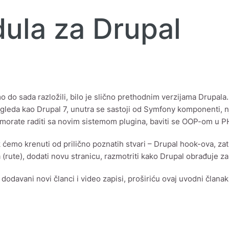
ula za Drupal
 do sada razložili, bilo je slično prethodnim verzijama Drupala.
zgleda kao Drupal 7, unutra se sastoji od Symfony komponenti, n
morate raditi sa novim sistemom plugina, baviti se OOP-om u P
 ćemo krenuti od prilično poznatih stvari – Drupal hook-ova, za
 (rute), dodati novu stranicu, razmotriti kako Drupal obrađuje z
dodavani novi članci i video zapisi, proširiću ovaj uvodni članak