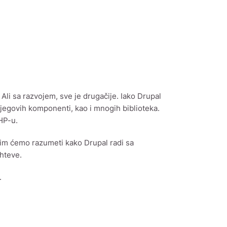
 Ali sa razvojem, sve je drugačije. Iako Drupal
jegovih komponenti, kao i mnogih biblioteka.
HP-u.
tim ćemo razumeti kako Drupal radi sa
ahteve.
.