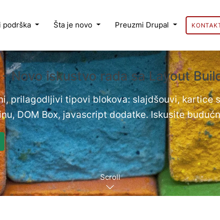
 i podrška
Šta je novo
Preuzmi Drupal
KONTAK
 - Novo iskustvo rada sa Layout Bui
i, prilagodljivi tipovi blokova: slajdšouvi, kartice
nu, DOM Box, javascript dodatke. Iskusite budućn
Scroll