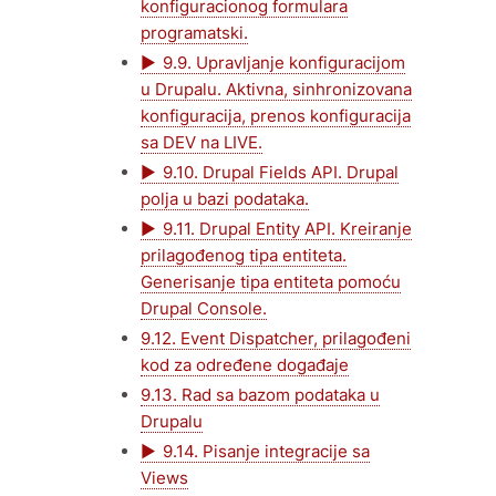
konfiguracionog formulara
programatski.
9.9. Upravljanje konfiguracijom
u Drupalu. Aktivna, sinhronizovana
konfiguracija, prenos konfiguracija
sa DEV na LIVE.
9.10. Drupal Fields API. Drupal
polja u bazi podataka.
9.11. Drupal Entity API. Kreiranje
prilagođenog tipa entiteta.
Generisanje tipa entiteta pomoću
Drupal Console.
9.12. Event Dispatcher, prilagođeni
kod za određene događaje
9.13. Rad sa bazom podataka u
Drupalu
9.14. Pisanje integracije sa
Views