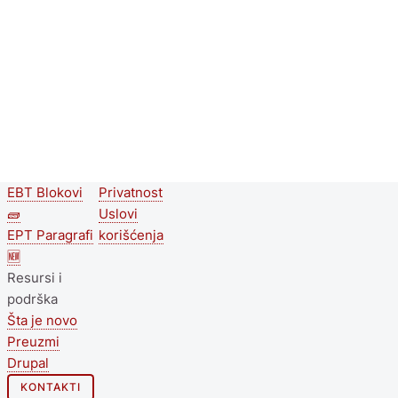
EBT Blokovi
Privatnost
Second
Footer menu
🧱
Uslovi
footer
EPT Paragrafi
korišćenja
🆕
menu
Resursi i
podrška
Šta je novo
Preuzmi
Drupal
KONTAKTI