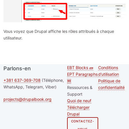
Vous voyez que Drupal affiche les rôles attribués à chaque
utilisateur.
EBT Blocks 🧱
Conditions
Parlons-en
Second
Footer me
EPT Paragraphs
d’utilisation
footer
+381 637-369-708
(Téléphone,
🆕
Politique de
WhatsApp, Telegram, Viber)
Ressources &
confidentialité
menu
Support
projects@drupalbook.org
Quoi de neuf
Télécharger
Drupal
CONTACTEZ-