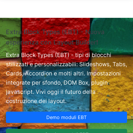
Salta al contenuto principale
Extra Block Types (EBT) - Nuova
❗
esperienza con Layout Builder❗
e
Ext
nt
Extra Block Types (EBT) - tipi di blocchi
pa
stilizzati e personalizzabili: Slideshows, Tabs,
Cards, Accordion e molti altri. Impostazioni
integrate per sfondo, DOM Box, plugin
javascript. Vivi oggi il futuro della
costruzione dei layout.
Demo moduli EBT