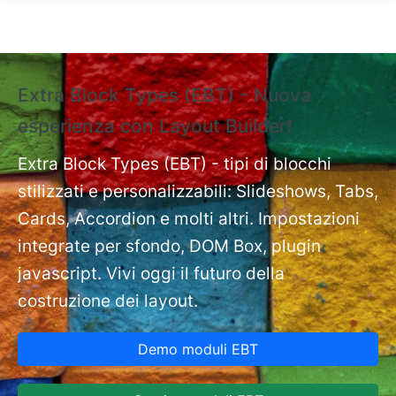
Salta al contenuto principale
Extra Block Types (EBT) - Nuova
❗
esperienza con Layout Builder❗
e
Ext
nt
Extra Block Types (EBT) - tipi di blocchi
pa
stilizzati e personalizzabili: Slideshows, Tabs,
Cards, Accordion e molti altri. Impostazioni
integrate per sfondo, DOM Box, plugin
javascript. Vivi oggi il futuro della
costruzione dei layout.
Demo moduli EBT