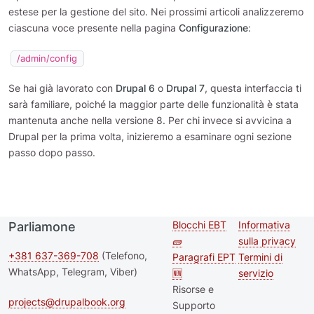
estese per la gestione del sito. Nei prossimi articoli analizzeremo
ciascuna voce presente nella pagina
Configurazione
:
/admin/config
Se hai già lavorato con
Drupal 6
o
Drupal 7
, questa interfaccia ti
sarà familiare, poiché la maggior parte delle funzionalità è stata
mantenuta anche nella versione 8. Per chi invece si avvicina a
Drupal per la prima volta, inizieremo a esaminare ogni sezione
passo dopo passo.
Blocchi EBT
Informativa
Parliamone
Second
Footer me
🧱
sulla privacy
footer
+381 637-369-708
(Telefono,
Paragrafi EPT
Termini di
WhatsApp, Telegram, Viber)
🆕
servizio
menu
Risorse e
projects@drupalbook.org
Supporto