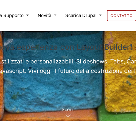
 e Supporto
Novità
Scarica Drupal
CONTATTO
uova esperienza con Layout Builder❗
 stilizzati e personalizzabili: Slideshows, Tabs, Ca
ascript. Vivi oggi il futuro della costruzione dei 
Scorri