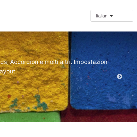
Italian
❗Extra
Extra Paragr
rds, Accordion e molti altri. Impostazioni
layout.
Demo mod