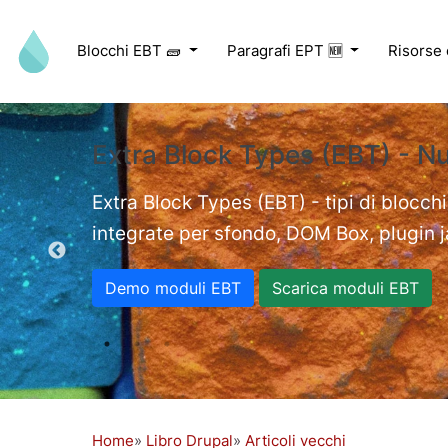
Salta al contenuto principale
Blocchi EBT 🧱
Paragrafi EPT 🆕
Risorse
Extra Block Types (EBT) - N
ed videos.
Extra Block Types (EBT) - tipi di blocchi
integrate per sfondo, DOM Box, plugin jav
Demo moduli EBT
Scarica moduli EBT
Home
Libro Drupal
Articoli vecchi