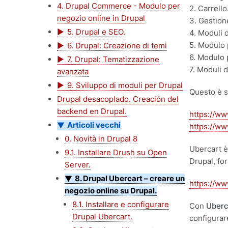
4. Drupal Commerce - Modulo per
2. Carrello
negozio online in Drupal
3. Gestione
5. Drupal e SEO.
4. Moduli 
5. Modulo p
6. Drupal: Creazione di temi
6. Modulo 
7. Drupal: Tematizzazione
7. Moduli d
avanzata
9. Sviluppo di moduli per Drupal
Questo è s
Drupal desacoplado. Creación del
backend en Drupal.
https://ww
Articoli vecchi
https://ww
0. Novità in Drupal 8
Ubercart è
9.1. Installare Drush su Open
Drupal, fo
Server.
8. Drupal Ubercart – creare un
https://w
negozio online su Drupal.
8.1. Installare e configurare
Con
Uberc
Drupal Ubercart.
configurare