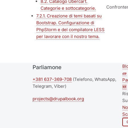
8.2. Catalogo Ubercart.
Confronter
Categorie e sottocategorie.
7.2.1. Creazione di temi basati su
Bootstrap. Configurazione di
PhpStorm e del compilatore LESS
per lavorare con il nostro tema.
Bl
Parliamone
S
🧱
+381 637-369-708
(Telefono, WhatsApp,
f
Pa
Telegram, Viber)
🆕
m
Ri
projects@drupalbook.org
Su
No
Sc