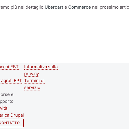
emo più nel dettaglio
Ubercart
e
Commerce
nel prossimo artic
occhi EBT
Informativa sulla
econd
Footer menu
privacy
ooter
ragrafi EPT
Termini di
servizio
enu
sorse e
pporto
vità
arica Drupal
CONTATTO