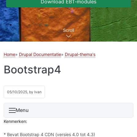
Download EBT-modules
Scroll
Home
Drupal Documentatie
Drupal-thema's
Bootstrap4
05/10/2025, by
Ivan
Menu
Kenmerken:
* Bevat Bootstrap 4 CDN (versies 4.0 tot 4.3)