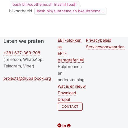
,
bash bin/subtheme.sh [naam] [pad]
bijvoorbeeld
bash bin/subtheme.sh b4subtheme ..
EBT-blokken
Privacybeleid
Laten we praten
Second
Footer menu
🧱
Servicevoorwaarden
footer
+381 637-369-708
EPT-
(Telefoon, WhatsApp,
paragrafen 🆕
menu
Telegram, Viber)
Hulpbronnen
en
projects@drupalbook.org
ondersteuning
Wat is er nieuw
Download
Drupal
CONTACT