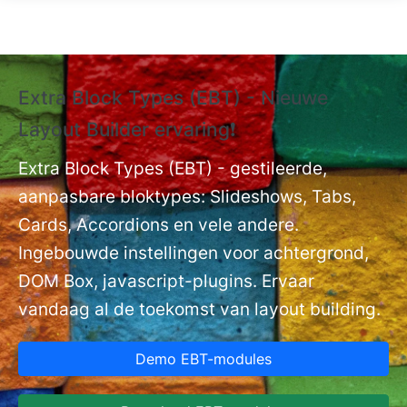
Overslaan en naar de inhoud gaan
Extra Block Types (EBT) - Nieuwe
❗
Layout Builder ervaring❗
P
Ex
nt
Extra Block Types (EBT) - gestileerde,
ge
aanpasbare bloktypes: Slideshows, Tabs,
Cards, Accordions en vele andere.
Ingebouwde instellingen voor achtergrond,
DOM Box, javascript-plugins. Ervaar
vandaag al de toekomst van layout building.
Demo EBT-modules