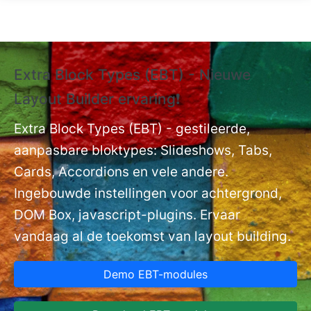
Overslaan en naar de inhoud gaan
Extra Block Types (EBT) - Nieuwe
❗
Layout Builder ervaring❗
P
Ex
nt
Extra Block Types (EBT) - gestileerde,
ge
aanpasbare bloktypes: Slideshows, Tabs,
Cards, Accordions en vele andere.
Ingebouwde instellingen voor achtergrond,
DOM Box, javascript-plugins. Ervaar
vandaag al de toekomst van layout building.
Demo EBT-modules