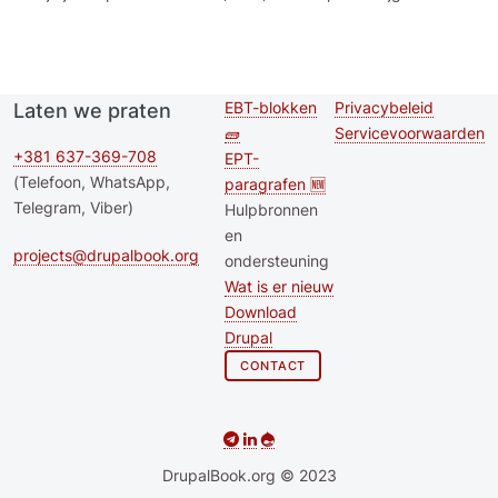
EBT-blokken
Privacybeleid
Laten we praten
Second
Footer menu
🧱
Servicevoorwaarden
footer
+381 637-369-708
EPT-
(Telefoon, WhatsApp,
paragrafen 🆕
menu
Telegram, Viber)
Hulpbronnen
en
projects@drupalbook.org
ondersteuning
Wat is er nieuw
Download
Drupal
CONTACT
DrupalBook.org © 2023