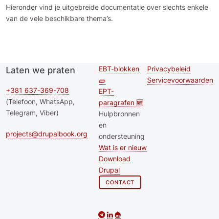
Hieronder vind je uitgebreide documentatie over slechts enkele
van de vele beschikbare thema’s.
EBT-blokken
Privacybeleid
Laten we praten
Second
Footer menu
🧱
Servicevoorwaarden
footer
+381 637-369-708
EPT-
(Telefoon, WhatsApp,
paragrafen 🆕
menu
Telegram, Viber)
Hulpbronnen
en
projects@drupalbook.org
ondersteuning
Wat is er nieuw
Download
Drupal
CONTACT