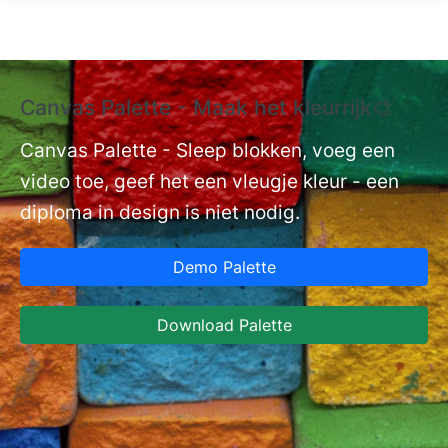
Overslaan en naar de inhoud gaan
Canvas Palette - Maak het kleurrijk🎨
E
La
Canvas Palette - Sleep blokken, voeg een
video toe, geef het een vleugje kleur - een
nt
Ex
diploma in design is niet nodig.
aa
Ca
Demo Palette
In
DO
Download Palette
va