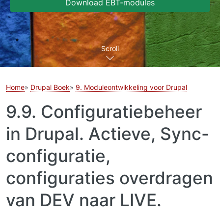
Download EBT-modules
Scroll
Home
Drupal Boek
9. Moduleontwikkeling voor Drupal
9.9. Configuratiebeheer
in Drupal. Actieve, Sync-
configuratie,
configuraties overdragen
van DEV naar LIVE.