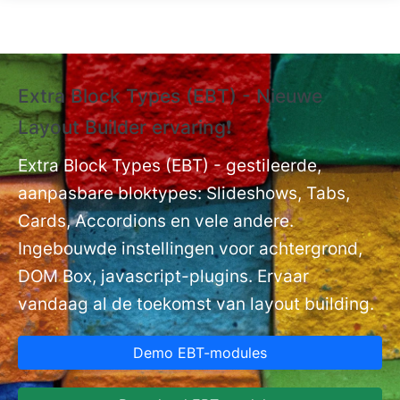
Overslaan en naar de inhoud gaan
Extra Block Types (EBT) - Nieuwe
❗
Layout Builder ervaring❗
P
Ex
nt
Extra Block Types (EBT) - gestileerde,
ge
aanpasbare bloktypes: Slideshows, Tabs,
Cards, Accordions en vele andere.
Ingebouwde instellingen voor achtergrond,
DOM Box, javascript-plugins. Ervaar
vandaag al de toekomst van layout building.
Demo EBT-modules