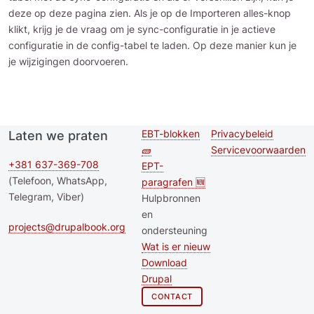
deze op deze pagina zien. Als je op de Importeren alles-knop
klikt, krijg je de vraag om je sync-configuratie in je actieve
configuratie in de config-tabel te laden. Op deze manier kun je
je wijzigingen doorvoeren.
EBT-blokken
Privacybeleid
Laten we praten
Second
Footer menu
🧱
Servicevoorwaarden
footer
+381 637-369-708
EPT-
(Telefoon, WhatsApp,
paragrafen 🆕
menu
Telegram, Viber)
Hulpbronnen
en
projects@drupalbook.org
ondersteuning
Wat is er nieuw
Download
Drupal
CONTACT