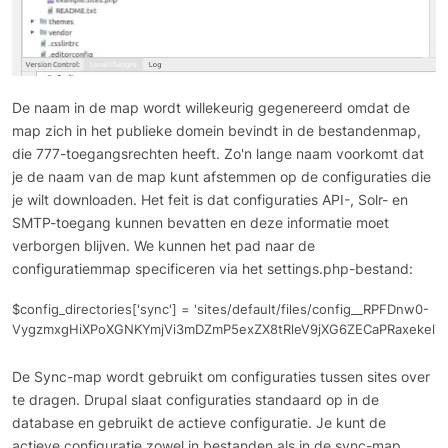
De naam in de map wordt willekeurig gegenereerd omdat de
map zich in het publieke domein bevindt in de bestandenmap,
die 777-toegangsrechten heeft. Zo'n lange naam voorkomt dat
je de naam van de map kunt afstemmen op de configuraties die
je wilt downloaden. Het feit is dat configuraties API-, Solr- en
SMTP-toegang kunnen bevatten en deze informatie moet
verborgen blijven. We kunnen het pad naar de
configuratiemmap specificeren via het settings.php-bestand:
$config_directories['sync'] = 'sites/default/files/config__RPFDnw0- 
VygzmxgHiXPoXGNKYmjVi3mDZmP5exZX8tRleV9jXG6ZECaPRaxekelY
De Sync-map wordt gebruikt om configuraties tussen sites over
te dragen. Drupal slaat configuraties standaard op in de
database en gebruikt de actieve configuratie. Je kunt de
actieve configuratie zowel in bestanden als in de sync-map