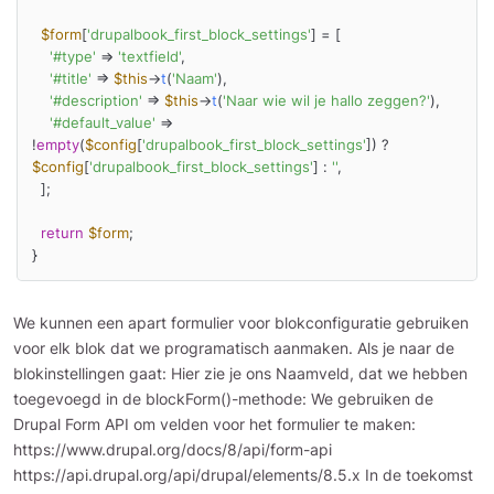
$form
[
'drupalbook_first_block_settings'
] = [

'#type'
 => 
'textfield'
,

'#title'
 => 
$this
->
t
(
'Naam'
),

'#description'
 => 
$this
->
t
(
'Naar wie wil je hallo zeggen?'
),

'#default_value'
 => 
!
empty
(
$config
[
'drupalbook_first_block_settings'
]) ? 
$config
[
'drupalbook_first_block_settings'
] : 
''
,

  ];

return
$form
;

}
We kunnen een apart formulier voor blokconfiguratie gebruiken
voor elk blok dat we programatisch aanmaken. Als je naar de
blokinstellingen gaat: Hier zie je ons Naamveld, dat we hebben
toegevoegd in de blockForm()-methode: We gebruiken de
Drupal Form API om velden voor het formulier te maken:
https://www.drupal.org/docs/8/api/form-api
https://api.drupal.org/api/drupal/elements/8.5.x In de toekomst