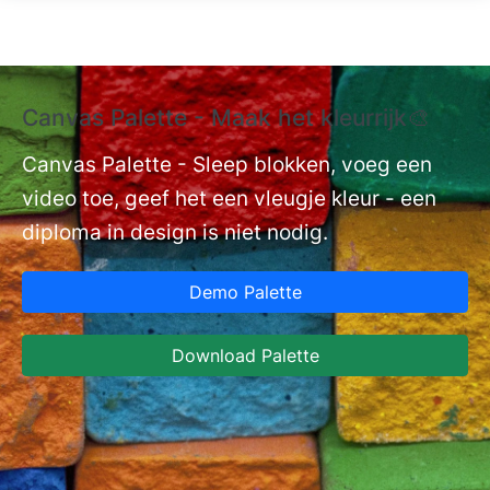
Overslaan en naar de inhoud gaan
Canvas Palette - Maak het kleurrijk🎨
E
La
Canvas Palette - Sleep blokken, voeg een
video toe, geef het een vleugje kleur - een
nt
Ex
diploma in design is niet nodig.
aa
Ca
Demo Palette
In
DO
Download Palette
va