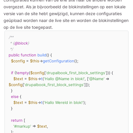
overgezet. Als je bijvoorbeeld de blokinstellingen op een lokale
versie van de site hebt gewijzigd, kunnen deze configuraties
geüpload worden naar de live site en worden de blokinstellingen
op de live site toegepast.
/**

 * {
@block
}

 */
public
function
build
(
) 
{

$config
 = 
$this
->
getConfiguration
();

if
 (!
empty
(
$config
[
'drupalbook_first_block_settings'
])) {

$text
 = 
$this
->
t
(
'Hallo @Name in blok!'
, [
'@Name'
 => 
$config
[
'drupalbook_first_block_settings'
]]);

  }

else
 {

$text
 = 
$this
->
t
(
'Hallo Wereld in blok!'
);

  }

return
 [

'#markup'
 => 
$text
,

  ];
