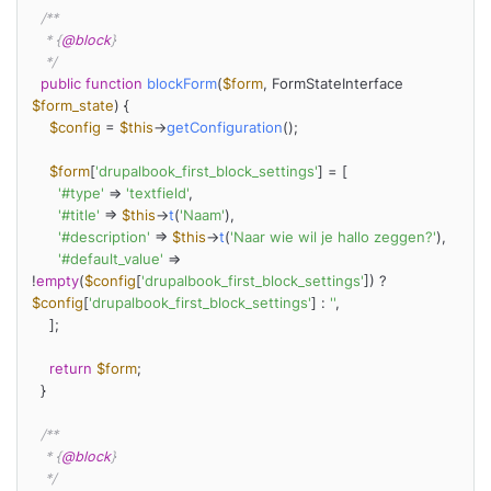
/**

   * {
@block
}

   */
public
function
blockForm
(
$form
, FormStateInterface 
$form_state
) 
{

$config
 = 
$this
->
getConfiguration
();

$form
[
'drupalbook_first_block_settings'
] = [

'#type'
 => 
'textfield'
,

'#title'
 => 
$this
->
t
(
'Naam'
),

'#description'
 => 
$this
->
t
(
'Naar wie wil je hallo zeggen?'
),

'#default_value'
 => 
!
empty
(
$config
[
'drupalbook_first_block_settings'
]) ? 
$config
[
'drupalbook_first_block_settings'
] : 
''
,

    ];

return
$form
;

  }

/**

   * {
@block
}

   */