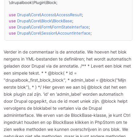
\drupalbook\Plugin\Block;

use
Drupal
\
Core
\
Access
\
AccessResult
use
Drupal
\
Core
\
Block
\
BlockBase
use
Drupal
\
Core
\
Form
\
FormStateInterface
use
Drupal
\
Core
\
Session
\
AccountInterface
Verder in de commentaar is de annotatie. We hoeven het blok
nergens in YML-bestanden te definiëren; het wordt automatisch
geladen door Drupal via de annotatie. /** * Levert een blok met
een simpele tekst. * * @block( * id =
"drupalbook_first_block_block", * admin_label = @block("Mijn
eerste blok"), * ) */ Hier geven we aan bij @block dat het een
blok plugin zal zijn. 'id' en 'admin_label' worden automatisch
door Drupal opgepikt, dus de id moet uniek zijn. @block helpt
vervolgens de bloklabel te vertalen via de Drupal
admininterface. We erven van de BlockBase-klasse, je kunt Ctrl
ingedrukt houden en op BlockBase klikken in PhpStorm om te
zien welke methoden we kunnen overschrijven in ons blok. We
gebruiken niet alle methoden, maar je kunt andere methoden