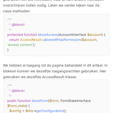
overschrijven indien nodig. Laten we verder kijken naar de
class-methoden:
/**

 * {
@block
}

 */
protected
function
blockAccess
(
AccountInterface 
$account
) 
{

return
AccessResult
::
allowedIfHasPermission
(
$account
, 
'access content'
);

}
We hebben al toegang tot de pagina behandeld in dit artikel. In
blokken kunnen we dezelfde toegangsrechten gebruiken. Hier
gebruiken we dezelfde AccessResult-klasse.
/**

 * {
@block
}

 */
public
function
blockForm
(
$form
, FormStateInterface 
$form_state
) 
{

$config
 = 
$this
->
getConfiguration
();
