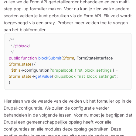
zullen we de Form API gedetailleerder behandelen en een multi-
step pop-up formulier maken. Voor nu kun je zien welke andere
soorten velden je kunt gebruiken via de Form API. Elk veld wordt
toegevoegd via een array. Probeer meer velden toe te voegen
aan het blokformulier.
/**

 * {
@block
}

 */
public
function
blockSubmit
(
$form
, FormStateInterface 
$form_state
) 
{

$this
->configuration[
'drupalbook_first_block_settings'
] = 
$form_state
->
getValue
(
'drupalbook_first_block_settings'
);

}
Hier slaan we de waarde van de velden uit het formulier op in de
Drupal-configuratie. We zullen de configuratie verder
behandelen in de volgende lessen. Voor nu moet je begrijpen dat
Drupal een gemeenschappelijke opslag heeft voor alle
configuraties en alle modules deze opslag gebruiken. Deze
configuraties kunnen van de ene site naar de andere worden