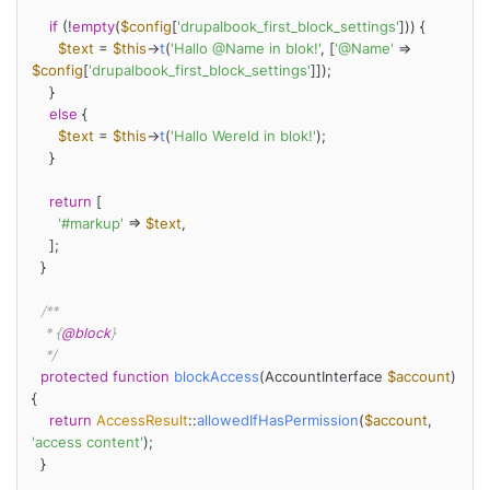
if
 (!
empty
(
$config
[
'drupalbook_first_block_settings'
])) {

$text
 = 
$this
->
t
(
'Hallo @Name in blok!'
, [
'@Name'
 => 
$config
[
'drupalbook_first_block_settings'
]]);

    }

else
 {

$text
 = 
$this
->
t
(
'Hallo Wereld in blok!'
);

    }

return
 [

'#markup'
 => 
$text
,

    ];

  }

/**

   * {
@block
}

   */
protected
function
blockAccess
(
AccountInterface 
$account
) 
{

return
AccessResult
::
allowedIfHasPermission
(
$account
, 
'access content'
);

  }
