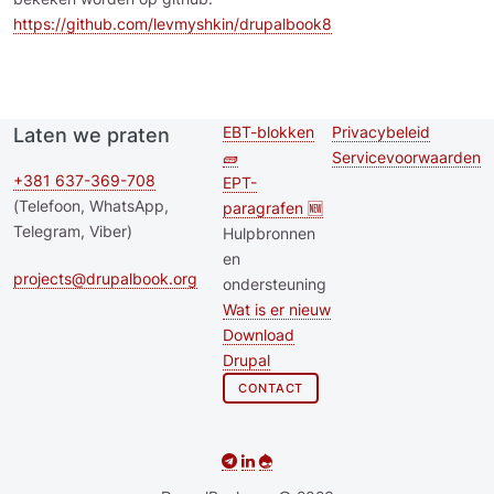
https://github.com/levmyshkin/drupalbook8
EBT-blokken
Privacybeleid
Laten we praten
Second
Footer menu
🧱
Servicevoorwaarden
footer
+381 637-369-708
EPT-
(Telefoon, WhatsApp,
paragrafen 🆕
menu
Telegram, Viber)
Hulpbronnen
en
projects@drupalbook.org
ondersteuning
Wat is er nieuw
Download
Drupal
CONTACT