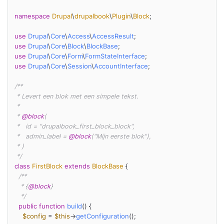
namespace
Drupal
\
drupalbook
\
Plugin
\
Block
;

use
Drupal
\
Core
\
Access
\
AccessResult
use
Drupal
\
Core
\
Block
\
BlockBase
use
Drupal
\
Core
\
Form
\
FormStateInterface
use
Drupal
\
Core
\
Session
\
AccountInterface
;

/**

 * Levert een blok met een simpele tekst.

 *

 * 
@block
(

 *   id = "drupalbook_first_block_block",

 *   admin_label = 
@block
("Mijn eerste blok"),

 * )

 */
class
FirstBlock
extends
BlockBase
{

/**

   * {
@block
}

   */
public
function
build
(
) 
{

$config
 = 
$this
->
getConfiguration
();
