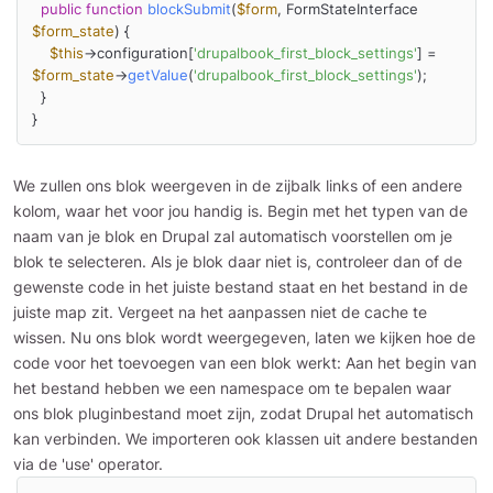
public
function
blockSubmit
(
$form
, FormStateInterface 
$form_state
) 
{

$this
->configuration[
'drupalbook_first_block_settings'
] = 
$form_state
->
getValue
(
'drupalbook_first_block_settings'
);

  }

}
We zullen ons blok weergeven in de zijbalk links of een andere
kolom, waar het voor jou handig is. Begin met het typen van de
naam van je blok en Drupal zal automatisch voorstellen om je
blok te selecteren. Als je blok daar niet is, controleer dan of de
gewenste code in het juiste bestand staat en het bestand in de
juiste map zit. Vergeet na het aanpassen niet de cache te
wissen. Nu ons blok wordt weergegeven, laten we kijken hoe de
code voor het toevoegen van een blok werkt: Aan het begin van
het bestand hebben we een namespace om te bepalen waar
ons blok pluginbestand moet zijn, zodat Drupal het automatisch
kan verbinden. We importeren ook klassen uit andere bestanden
via de 'use' operator.