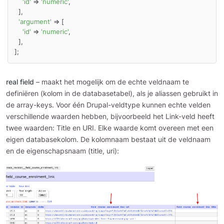
'id'
 => 
'numeric'
,

  ],

'argument'
 => [

'id'
 => 
'numeric'
,

  ],  

];
real field
– maakt het mogelijk om de echte veldnaam te
definiëren (kolom in de databasetabel), als je aliassen gebruikt in
de array-keys. Voor één Drupal-veldtype kunnen echte velden
verschillende waarden hebben, bijvoorbeeld het Link-veld heeft
twee waarden: Title en URI. Elke waarde komt overeen met een
eigen databasekolom. De kolomnaam bestaat uit de veldnaam
en de eigenschapsnaam (title, uri):