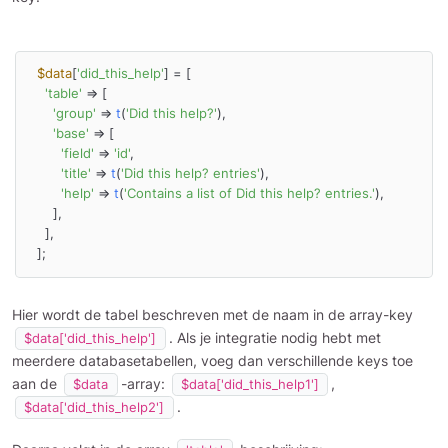
$data
[
'did_this_help'
] = [

'table'
 => [

'group'
 => 
t
(
'Did this help?'
),

'base'
 => [

'field'
 => 
'id'
,

'title'
 => 
t
(
'Did this help? entries'
),

'help'
 => 
t
(
'Contains a list of Did this help? entries.'
),

      ],

    ],

  ];
Hier wordt de tabel beschreven met de naam in de array-key
. Als je integratie nodig hebt met
$data['did_this_help']
meerdere databasetabellen, voeg dan verschillende keys toe
aan de
-array:
,
$data
$data['did_this_help1']
.
$data['did_this_help2']