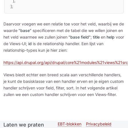
    ],

  ];
Daarvoor voegen we een relatie toe voor het veld, waarbij we de
waarde
"base"
specificeren met de tabel die we willen joinen en
het veld waarmee we zullen joinen
"base field"
;
title
en
help
voor
de Views-UI;
id
is de relationship handler. Een lijst van
relationship-types kun je hier zien:
https://api.drupal.org/api/drupal/core%21modules%21views%21src
Views biedt echter een breed scala aan verschillende handlers,
je kunt de basisklasse van een handler erven en je eigen custom
handler schrijven voor field, filter, sort. In het volgende artikel
zullen we een custom handler schrijven voor een Views-filter.
EBT-blokken
Privacybeleid
Laten we praten
Second
Footer menu