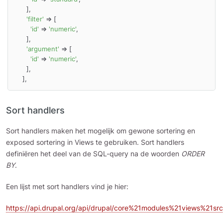
      ],

'filter'
 => [

'id'
 => 
'numeric'
,

      ],

'argument'
 => [

'id'
 => 
'numeric'
,

      ],

    ],
Sort handlers
Sort handlers maken het mogelijk om gewone sortering en
exposed sortering in Views te gebruiken. Sort handlers
definiëren het deel van de SQL-query na de woorden
ORDER
BY
.
Een lijst met sort handlers vind je hier:
https://api.drupal.org/api/drupal/core%21modules%21views%21sr