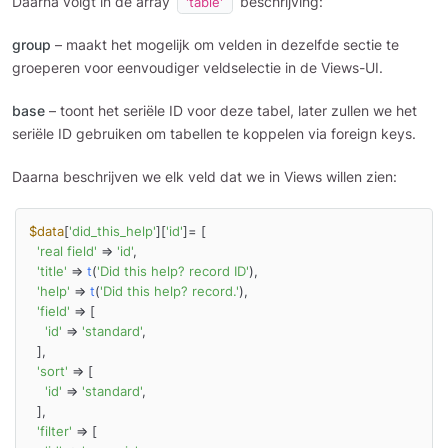
Daarna volgt in de array
beschrijving:
'table'
group
– maakt het mogelijk om velden in dezelfde sectie te
groeperen voor eenvoudiger veldselectie in de Views-UI.
base
– toont het seriële ID voor deze tabel, later zullen we het
seriële ID gebruiken om tabellen te koppelen via foreign keys.
Daarna beschrijven we elk veld dat we in Views willen zien:
$data
[
'did_this_help'
][
'id'
]= [

'real field'
 => 
'id'
,

'title'
 => 
t
(
'Did this help? record ID'
),

'help'
 => 
t
(
'Did this help? record.'
),

'field'
 => [

'id'
 => 
'standard'
,

  ],

'sort'
 => [

'id'
 => 
'standard'
,

  ],

'filter'
 => [
