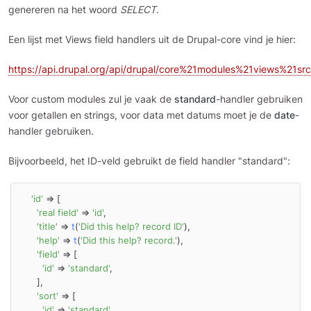
genereren na het woord
SELECT
.
Een lijst met Views field handlers uit de Drupal-core vind je hier:
https://api.drupal.org/api/drupal/core%21modules%21views%21sr
Voor custom modules zul je vaak de
standard
-handler gebruiken
voor getallen en strings, voor data met datums moet je de
date
-
handler gebruiken.
Bijvoorbeeld, het ID-veld gebruikt de field handler "standard":
'id'
 => [

'real field'
 => 
'id'
,

'title'
 => 
t
(
'Did this help? record ID'
),

'help'
 => 
t
(
'Did this help? record.'
),

'field'
 => [

'id'
 => 
'standard'
,

      ],

'sort'
 => [

'id'
 => 
'standard'
,
