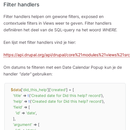
Filter handlers
Filter handlers helpen om gewone filters, exposed en
contextuele filters in Views weer te geven. Filter handlers
definiëren het deel van de SQL-query na het woord
WHERE
.
Een lijst met filter handlers vind je hier:
https://api.drupal.org/api/drupal/core%21modules%21views%21src%
Om datums te filteren met een Date Calendar Popup kun je de
handler
"date"
gebruiken:
$data
[
'did_this_help'
][
'created'
] = [

'title'
 => 
t
(
'Created date for Did this help? record'
),

'help'
 => 
t
(
'Created date for Did this help? record'
),

'field'
 => [

'id'
 => 
'date'
,

    ],

'argument'
 => [
