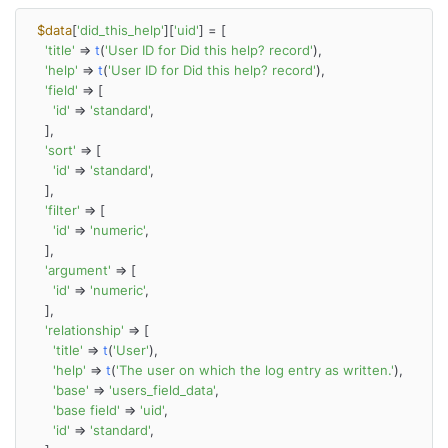
$data
[
'did_this_help'
][
'uid'
] = [

'title'
 => 
t
(
'User ID for Did this help? record'
),

'help'
 => 
t
(
'User ID for Did this help? record'
),

'field'
 => [

'id'
 => 
'standard'
,

    ],

'sort'
 => [

'id'
 => 
'standard'
,

    ],

'filter'
 => [

'id'
 => 
'numeric'
,

    ],

'argument'
 => [

'id'
 => 
'numeric'
,

    ],

'relationship'
 => [

'title'
 => 
t
(
'User'
),

'help'
 => 
t
(
'The user on which the log entry as written.'
),

'base'
 => 
'users_field_data'
,

'base field'
 => 
'uid'
,

'id'
 => 
'standard'
,
