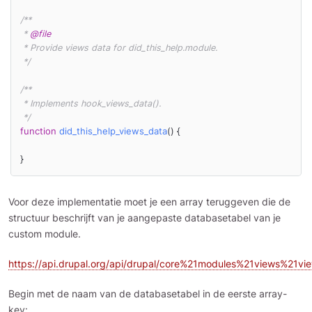
/**

 * 
@file
 * Provide views data for did_this_help.module.

 */
/**

 * Implements hook_views_data().

 */
function
did_this_help_views_data
(
) 
{

}
Voor deze implementatie moet je een array teruggeven die de
structuur beschrijft van je aangepaste databasetabel van je
custom module.
https://api.drupal.org/api/drupal/core%21modules%21views%21vie
Begin met de naam van de databasetabel in de eerste array-
key: