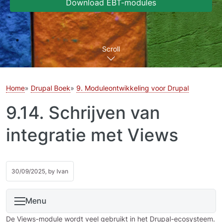
Download EBT-modules
Scroll
Home
Drupal Boek
9. Moduleontwikkeling voor Drupal
9.14. Schrijven van
integratie met Views
30/09/2025, by
Ivan
Menu
De Views-module wordt veel gebruikt in het Drupal-ecosysteem.