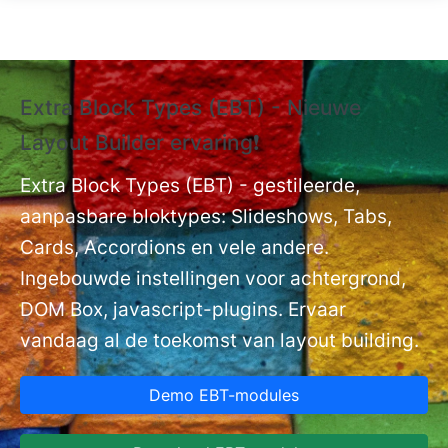
Overslaan en naar de inhoud gaan
Extra Block Types (EBT) - Nieuwe
❗
Layout Builder ervaring❗
P
Ex
nt
Extra Block Types (EBT) - gestileerde,
ge
aanpasbare bloktypes: Slideshows, Tabs,
Cards, Accordions en vele andere.
Ingebouwde instellingen voor achtergrond,
DOM Box, javascript-plugins. Ervaar
vandaag al de toekomst van layout building.
Demo EBT-modules