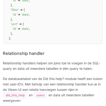
'id'
 => 
'date'
,

    ],

'filter'
 => [

'id'
 => 
'date'
,

    ],

'sort'
 => [

'id'
 => 
'date'
,

    ],

  ];
Relationship handler
Relationship handlers helpen om joins toe te voegen in de SQL-
query en data uit meerdere tabellen in één query te halen.
De databasetabel van de Did this help?-module heeft een kolom
met user-ID’s. Met behulp van een relationship handler kun je in
de Views-UI een relatie toevoegen tussen rijen in
en
en data uit meerdere tabellen
did_this_help
users
weergeven: