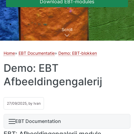
Download EBT-modules
Scroll
Home
EBT Documentatie
Demo: EBT-blokken
Demo: EBT
Afbeeldingengalerij
27/09/2025, by
Ivan
EBT Documentation
EBT: Afbeeldingengalerij module