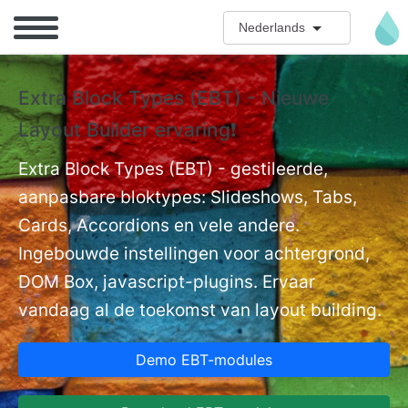
Overslaan en naar de inhoud gaan
Nederlands
Extra Block Types (EBT) - Nieuwe
❗
Layout Builder ervaring❗
P
Ex
nt
Extra Block Types (EBT) - gestileerde,
ge
aanpasbare bloktypes: Slideshows, Tabs,
Cards, Accordions en vele andere.
Ingebouwde instellingen voor achtergrond,
DOM Box, javascript-plugins. Ervaar
vandaag al de toekomst van layout building.
Demo EBT-modules