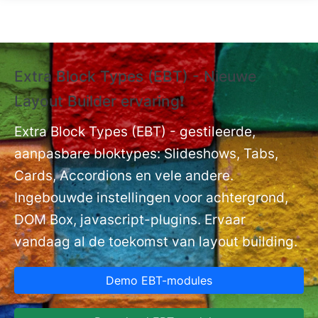
Overslaan en naar de inhoud gaan
Extra Block Types (EBT) - Nieuwe
❗
Layout Builder ervaring❗
P
Ex
nt
Extra Block Types (EBT) - gestileerde,
ge
aanpasbare bloktypes: Slideshows, Tabs,
Cards, Accordions en vele andere.
Ingebouwde instellingen voor achtergrond,
DOM Box, javascript-plugins. Ervaar
vandaag al de toekomst van layout building.
Demo EBT-modules