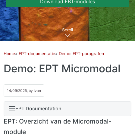
Download EBT-modules
Scroll
Home
EPT-documentatie
Demo: EPT-paragrafen
Demo: EPT Micromodal
14/09/2025, by
Ivan
EPT Documentation
EPT: Overzicht van de Micromodal-
module