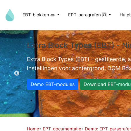
Overslaan en naar de inhoud gaan
EBT-blokken 🧱
EPT-paragrafen 🆕
Hulp
Extra Block Types (EBT) - Ni
ed videos.
Extra Block Types (EBT) - gestileerde,
instellingen voor achtergrond, DOM Box
Demo EBT-modules
Download EBT-modu
Home
EPT-documentatie
Demo: EPT-paragrafe