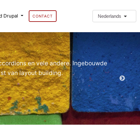
d Drupal
Nederlands
CONTACT
❗Extra 
Extra Paragr
Accordions en vele andere. Ingebouwde
t van layout building.
Demo EPT