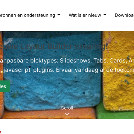
bronnen en ondersteuning
Wat is er nieuw
Downloa
euwe Layout Builder ervaring❗
 aanpasbare bloktypes: Slideshows, Tabs, Cards, 
, javascript-plugins. Ervaar vandaag al de toekoms
les
Scroll
n