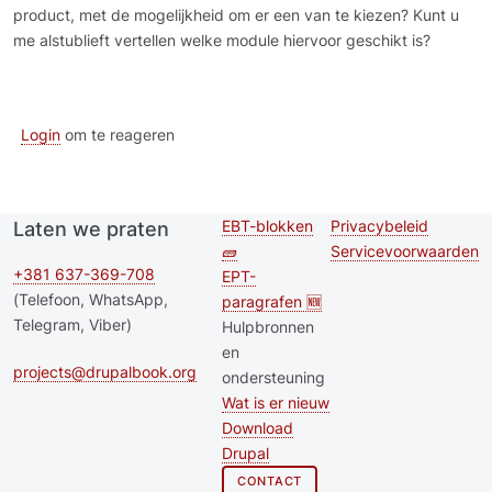
product, met de mogelijkheid om er een van te kiezen? Kunt u
me alstublieft vertellen welke module hiervoor geschikt is?
Login
om te reageren
EBT-blokken
Privacybeleid
Laten we praten
Second
Footer menu
🧱
Servicevoorwaarden
footer
+381 637-369-708
EPT-
(Telefoon, WhatsApp,
paragrafen 🆕
menu
Telegram, Viber)
Hulpbronnen
en
projects@drupalbook.org
ondersteuning
Wat is er nieuw
Download
Drupal
CONTACT