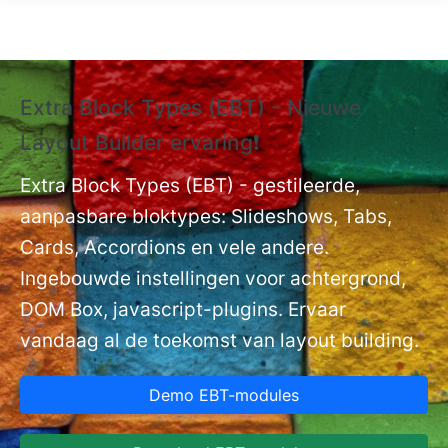
Overslaan en naar de inhoud gaan
Extra Block Types (EBT) - Nieuwe
❗
Layout Builder ervaring❗
P
Ex
nt
Extra Block Types (EBT) - gestileerde,
ge
aanpasbare bloktypes: Slideshows, Tabs,
Cards, Accordions en vele andere.
Ingebouwde instellingen voor achtergrond,
DOM Box, javascript-plugins. Ervaar
vandaag al de toekomst van layout building.
Demo EBT-modules