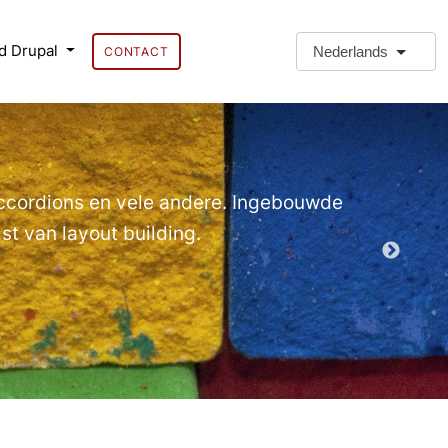
d Drupal
Nederlands
CONTACT
❗Extra 
Extra Paragr
Accordions en vele andere. Ingebouwde
t van layout building.
Demo EPT