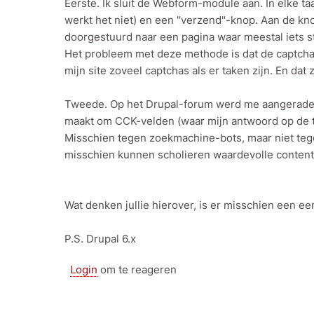
Eerste. Ik sluit de Webform-module aan. In elke t
werkt het niet) en een "verzend"-knop. Aan de kn
doorgestuurd naar een pagina waar meestal iets sta
Het probleem met deze methode is dat de captcha
mijn site zoveel captchas als er taken zijn. En dat
Tweede. Op het Drupal-forum werd me aangeraden 
maakt om CCK-velden (waar mijn antwoord op de taa
Misschien tegen zoekmachine-bots, maar niet tegen
misschien kunnen scholieren waardevolle content
Wat denken jullie hierover, is er misschien een
P.S. Drupal 6.x
Login
om te reageren