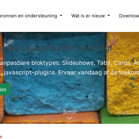
bronnen en ondersteuning
Wat is er nieuw
Downloa
euwe Layout Builder ervaring❗
 aanpasbare bloktypes: Slideshows, Tabs, Cards, 
, javascript-plugins. Ervaar vandaag al de toekoms
les
Scroll
on