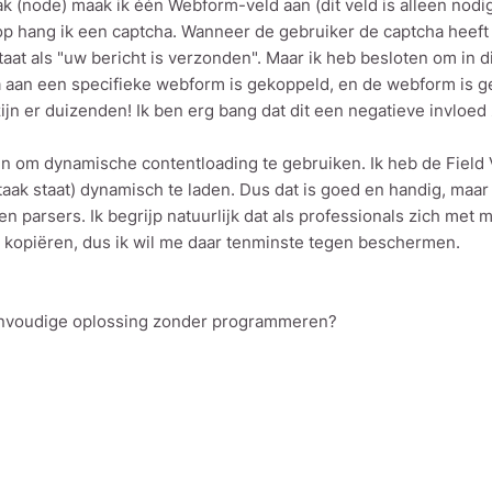
aak (node) maak ik één Webform-veld aan (dit veld is alleen n
op hang ik een captcha. Wanneer de gebruiker de captcha heeft 
at als "uw bericht is verzonden". Maar ik heb besloten om in di
 aan een specifieke webform is gekoppeld, en de webform is g
 zijn er duizenden! Ik ben erg bang dat dit een negatieve invloed
om dynamische contentloading te gebruiken. Ik heb de Field V
k staat) dynamisch te laden. Dus dat is goed en handig, maar i
 parsers. Ik begrijp natuurlijk dat als professionals zich met 
 kopiëren, dus ik wil me daar tenminste tegen beschermen.
 eenvoudige oplossing zonder programmeren?