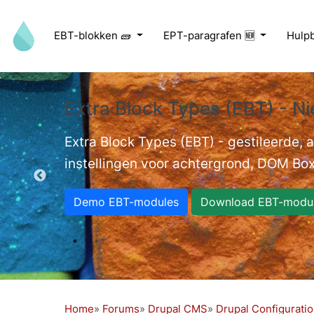
Overslaan en naar de inhoud gaan
EBT-blokken 🧱
EPT-paragrafen 🆕
Hulp
Extra Block Types (EBT) - Ni
ed videos.
Extra Block Types (EBT) - gestileerde,
instellingen voor achtergrond, DOM Box
Demo EBT-modules
Download EBT-modu
Home
Forums
Drupal CMS
Drupal Configurati