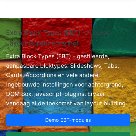
Overslaan en naar de inhoud gaan
Extra Block Types (EBT) - Nieuwe
❗
Layout Builder ervaring❗
P
Ex
nt
Extra Block Types (EBT) - gestileerde,
ge
aanpasbare bloktypes: Slideshows, Tabs,
Cards, Accordions en vele andere.
Ingebouwde instellingen voor achtergrond,
DOM Box, javascript-plugins. Ervaar
vandaag al de toekomst van layout building.
Demo EBT-modules