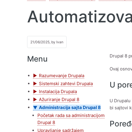
Automatizova
21/06/2025, by
Ivan
Drupal 8 
Menu
Ovaj osno
Razumevanje Drupala
U por
Sistemski zahtevi Drupala
Instalacija Drupala
Ažuriranje Drupal 8
U Drupalu 
Administracija sajta Drupal 8
bi sajtovi
Početak rada sa administracijom
Poređ
Drupal 8
Upravljanje sadržajem