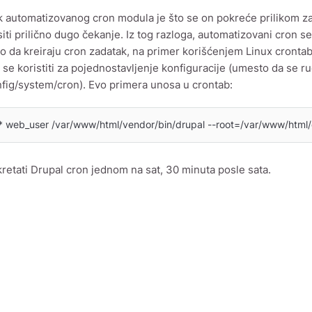
 automatizovanog cron modula je što se on pokreće prilikom za
iti prilično dugo čekanje. Iz tog razloga, automatizovani cron se
 da kreiraju cron zadatak, na primer korišćenjem Linux cronta
e se koristiti za pojednostavljenje konfiguracije (umesto da se 
fig/system/cron). Evo primera unosa u crontab:
 * web_user /var/www/html/vendor/bin/drupal --root=/var/www/html/
retati Drupal cron jednom na sat, 30 minuta posle sata.