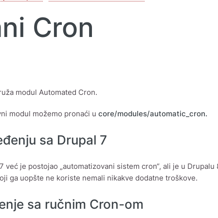
ni Cron
pruža modul Automated Cron.
vni modul možemo pronaći u
core/modules/automatic_cron.
eđenju sa Drupal 7
7 već je postojao „automatizovani sistem cron“, ali je u Drupal
 koji ga uopšte ne koriste nemali nikakve dodatne troškove.
enje sa ručnim Cron-om