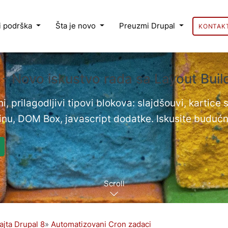
 i podrška
Šta je novo
Preuzmi Drupal
KONTAK
 - Novo iskustvo rada sa Layout Bui
i, prilagodljivi tipovi blokova: slajdšouvi, kartice
nu, DOM Box, javascript dodatke. Iskusite budućn
Scroll
ajta Drupal 8
Automatizovani Cron zadaci