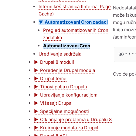
Interni keš stranica (Internal Page
Nedostatak
Cache)
može iskus
Automatizovani Cron zadaci
mogu ručno
linija mož
Pregled automatizovanih Cron
/admin/con
zadataka
Automatizovani Cron
Uređivanje sadržaja
30 * * *
Drupal 8 moduli
Poređenje Drupal modula
Ovo će pok
Drupal teme
Tipovi polja u Drupalu
Upravljanje konfiguracijom
Višesajt Drupal
Specijalne mogućnosti
Otklanjanje problema u Drupalu 8
Kreiranje modula za Drupal
Drupal 8 API