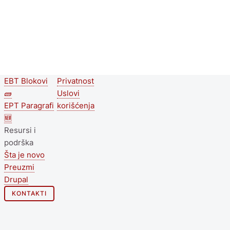
EBT Blokovi
Privatnost
Second
Footer menu
🧱
Uslovi
footer
EPT Paragrafi
korišćenja
🆕
menu
Resursi i
podrška
Šta je novo
Preuzmi
Drupal
KONTAKTI