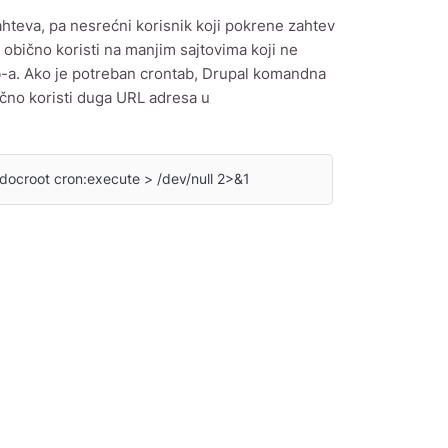
hteva, pa nesrećni korisnik koji pokrene zahtev
 obično koristi na manjim sajtovima koji ne
b-a. Ako je potreban crontab, Drupal komandna
ručno koristi duga URL adresa u
docroot cron:execute > /dev/null 2>&1