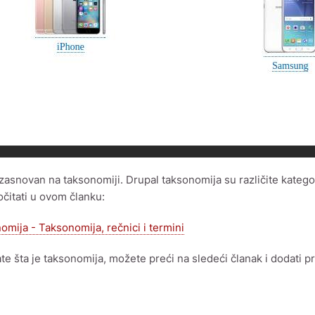
 zasnovan na taksonomiji. Drupal taksonomija su različite kategor
čitati u ovom članku:
omija - Taksonomija, rečnici i termini
te šta je taksonomija, možete preći na sledeći članak i dodati p