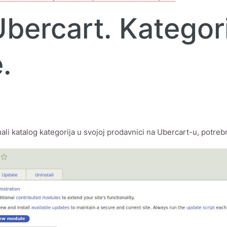
bercart. Kategori
.
mali katalog kategorija u svojoj prodavnici na Ubercart-u, potre