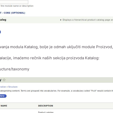
ivanja modula Katalog, bolje je odmah uključiti module Proizvod
alacije, imaćemo rečnik naših sekcija proizvoda Katalog:
ructure/taxonomy