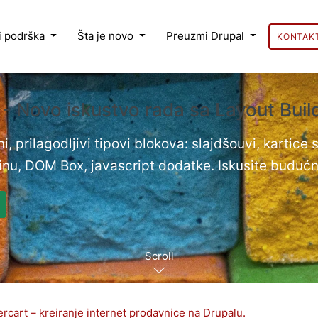
 i podrška
Šta je novo
Preuzmi Drupal
KONTAK
 - Novo iskustvo rada sa Layout Bui
i, prilagodljivi tipovi blokova: slajdšouvi, kartice
nu, DOM Box, javascript dodatke. Iskusite budućn
Scroll
rcart – kreiranje internet prodavnice na Drupalu.