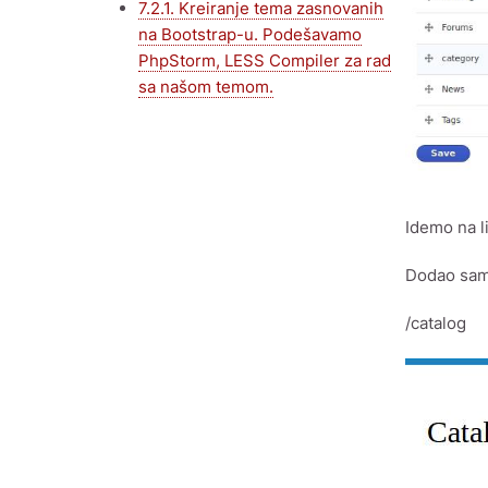
7.2.1. Kreiranje tema zasnovanih
na Bootstrap-u. Podešavamo
PhpStorm, LESS Compiler za rad
sa našom temom.
Idemo na l
Dodao sam 
/catalog