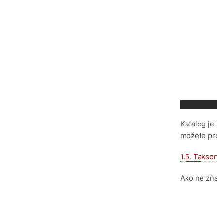
Katalog je
možete pro
1.5. Takson
Ako ne zna