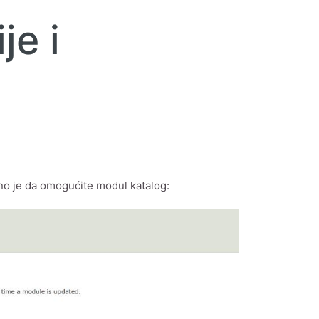
je i
bno je da omogućite modul katalog: