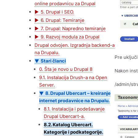
online prodavnicu za Drupal
5. Drupal i SEO.
6. Drupal: Temiranje
7. Drupal: Napredno temiranje
9. Razvoj modula za Drupal
Drupal odvojen. Izgradnja backend-a
na Drupalu.
Pre uključ
Stari članci
0. Šta je novo u Drupal 8
Nakon inst
9.1. Instalacija Drush-a na Open
/admin/st
Server.
8. Drupal Ubercart – kreiranje
internet prodavnice na Drupalu.
8.1. Instalacija i podešavanje
Drupal Ubercart-a.
8.2. Katalog Ubercart.
Kategorije i podkategorije.