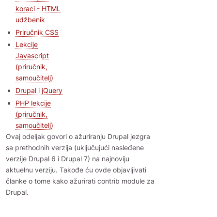
koraci - HTML
udžbenik
Priručnik CSS
Lekcije
Javascript
(priručnik,
samoučitelj)
Drupal i jQuery
PHP lekcije
(priručnik,
samoučitelj)
Ovaj odeljak govori o ažuriranju Drupal jezgra
sa prethodnih verzija (uključujući nasleđene
verzije Drupal 6 i Drupal 7) na najnoviju
aktuelnu verziju. Takođe ću ovde objavljivati
članke o tome kako ažurirati contrib module za
Drupal.