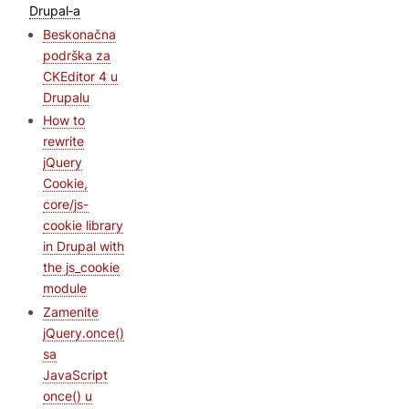
Drupal‑a
Beskonačna
podrška za
CKEditor 4 u
Drupalu
How to
rewrite
jQuery
Cookie,
core/js-
cookie library
in Drupal with
the js_cookie
module
Zamenite
jQuery.once()
sa
JavaScript
once() u