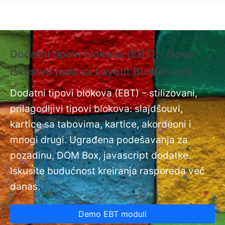
Skip to main content
Dodatni tipovi blokova (EBT) - Novo
❗
iskustvo rada sa Layout Builder-om❗
i
Do
nt
Dodatni tipovi blokova (EBT) – stilizovani,
na
prilagodljivi tipovi blokova: slajdšouvi,
kartice sa tabovima, kartice, akordeoni i
mnogi drugi. Ugrađena podešavanja za
pozadinu, DOM Box, javascript dodatke.
Iskusite budućnost kreiranja rasporeda već
danas.
Demo EBT moduli