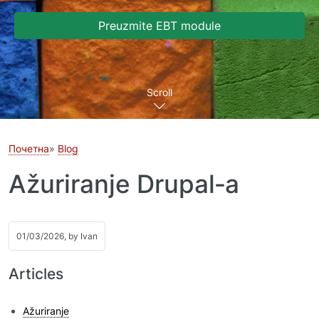
Preuzmite EBT module
Scroll
Почетна
Blog
Ažuriranje Drupal‑a
01/03/2026, by
Ivan
Articles
Ažuriranje