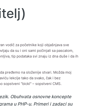
telj)
an vodič za početnike koji objašnjava sve
jaju da su i oni sami počinjali sa pascalom,
nljiva, tip podataka svi znaju iz dna duše i da ih
da pređemo na složenije stvari. Možda moj
raviću lekcije tako da svako, čak i bez
o sopstveni "bickl" – sopstveni CMS.
jezik. Obuhvata osnovne koncepte
grama u PHP-u. Primeri i zadaci su