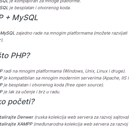
SQL
je kompajliran za mnoge platforme.
SQL
je besplatan i otvorenog koda.
P + MySQL
 MySQL
zajedno rade na mnogim platformama (možete razvijati s
).
što PHP?
P
radi na mnogim platformama (Windows, Unix, Linux i druge).
P
je kompatibilan sa mnogim modernim serverima (Apache, IIS i 
P
je besplatan i otvorenog koda (free open source).
P
je lak za učenje i brz u radu.
o početi?
talirajte Denwer
(ruska kolekcija web servera za razvoj sajtova)
talirajte XAMPP
(međunarodna kolekcija web servera za razvoj 