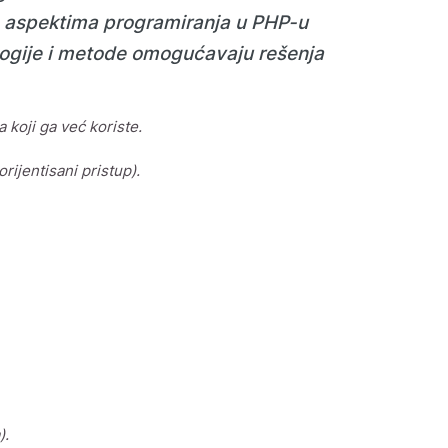
na aspektima programiranja u PHP-u
ologije i metode omogućavaju rešenja
 koji ga već koriste.
rijentisani pristup).
).