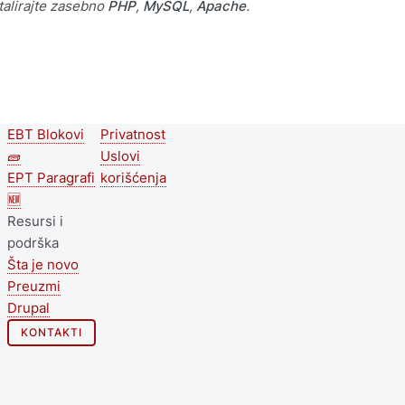
talirajte zasebno
PHP
,
MySQL
,
Apache
.
EBT Blokovi
Privatnost
Second
Footer menu
🧱
Uslovi
footer
EPT Paragrafi
korišćenja
🆕
menu
Resursi i
podrška
Šta je novo
Preuzmi
Drupal
KONTAKTI