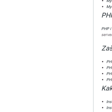
My
My
PH
PHP i
server
Za
PH
PH
PH
PH
Kak
Ins
Ins