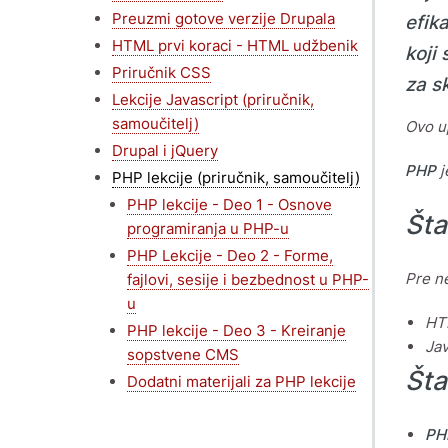
Preuzmi gotove verzije Drupala
efik
HTML prvi koraci - HTML udžbenik
koji
Priručnik CSS
za s
Lekcije Javascript (priručnik,
samoučitelj)
Ovo up
Drupal i jQuery
PHP
j
PHP lekcije (priručnik, samoučitelj)
PHP lekcije - Deo 1 - Osnove
Šta
programiranja u PHP-u
PHP Lekcije - Deo 2 - Forme,
Pre n
fajlovi, sesije i bezbednost u PHP-
u
HT
PHP lekcije - Deo 3 - Kreiranje
Jav
sopstvene CMS
Šta
Dodatni materijali za PHP lekcije
PH