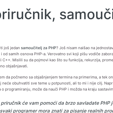
riručnik, samouči
iti još jedan
samoučitelj za PHP
? Još nisam naišao na jednostav
i od samih osnova PHP-a. Verovatno svi koji pišu vodiče zaboravl
i C++. Mislili su da pojmovi kao što su funkcija, rekurzija, prome
bno objašnjavati.
em da počnemo sa objašnjenjem termina na primerima, a tek on
 neće obuhvatiti sve teme u potpunosti, ali to mi i nije cilj. Nap
 o programiranju, može da nauči PHP i možda na kraju sastavim
 priručnik će vam pomoći da brzo savladate PHP 
 svaki programer mora znati za pisanje realnih pro