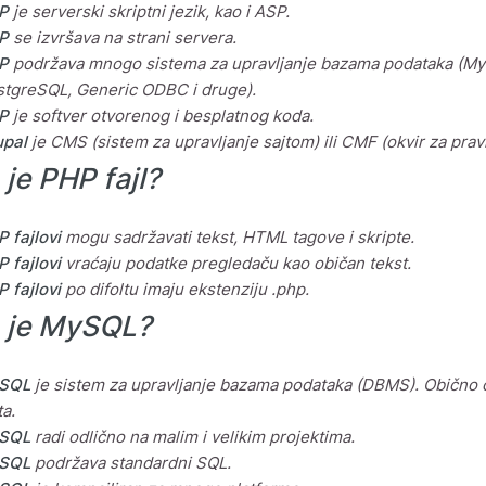
P
je serverski skriptni jezik, kao i ASP.
P
se izvršava na strani servera.
P
podržava mnogo sistema za upravljanje bazama podataka (MySQ
tgreSQL, Generic ODBC i druge).
P
je softver otvorenog i besplatnog koda.
upal
je CMS (sistem za upravljanje sajtom) ili CMF (okvir za prav
 je PHP fajl?
 fajlovi
mogu sadržavati tekst, HTML tagove i skripte.
 fajlovi
vraćaju podatke pregledaču kao običan tekst.
 fajlovi
po difoltu imaju ekstenziju .php.
 je MySQL?
SQL
je sistem za upravljanje bazama podataka (DBMS). Obično 
ta.
SQL
radi odlično na malim i velikim projektima.
SQL
podržava standardni SQL.