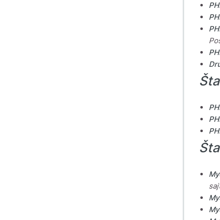
PH
PH
PH
Pos
PH
Dr
Šta
PHP
PHP
PHP
Šta
My
saj
My
My