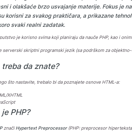
asni i olakšaće brzo usvajanje materije. Fokus je 
 su korisni za svakog praktičara, a prikazane tehn
koro svaki realni zadatak.
utstvo je korisno svima koji planiraju da nauče PHP, kao i onima
e serverski skriptni programski jezik (sa podrškom za objektno-o
 treba da znate?
ego što nastavite, trebalo bi da poznajete osnove HTML-a:
ML/XHTML
aScript
 je PHP?
P
znači
Hypertext Preprocessor
(PHP: preprocesor hiperteksta