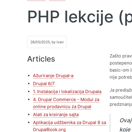
PHP lekcije (p
26/05/2025, by
Ivan
Zašto prav
Articles
postepeno 
basic-om il
Ažuriranje Drupal‑a
nije potre
Drupal 6/7
Ja predlaž
1. Instalacija i lokalizacija Drupala
samoučitelj
4. Drupal Commerce - Modul za
predznanja
online prodavnicu za Drupal
Alati za kreiranje sajta
Ovaj
Aplikacija udžbenika za Drupal 8 sa
koje
DrupalBook.org