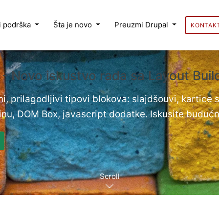
 i podrška
Šta je novo
Preuzmi Drupal
KONTAK
 - Novo iskustvo rada sa Layout Bui
i, prilagodljivi tipovi blokova: slajdšouvi, kartice
nu, DOM Box, javascript dodatke. Iskusite budućn
Scroll