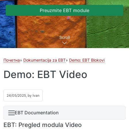
Preuzmite EBT module
Scroll
Почетна
Dokumentacija za EBT
Demo: EBT Blokovi
Demo: EBT Video
24/05/2025, by
Ivan
EBT Documentation
EBT: Pregled modula Video