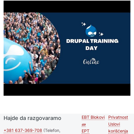
EBT Blokovi
Privatnost
Hajde da razgovaramo
Second
Footer 
🧱
Uslovi
footer
+381 637-369-708
(Telefon,
EPT
korišćenja