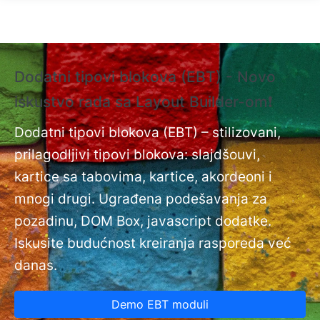
Skip to main content
Dodatni tipovi blokova (EBT) - Novo
❗
iskustvo rada sa Layout Builder-om❗
i
Do
nt
Dodatni tipovi blokova (EBT) – stilizovani,
na
prilagodljivi tipovi blokova: slajdšouvi,
kartice sa tabovima, kartice, akordeoni i
mnogi drugi. Ugrađena podešavanja za
pozadinu, DOM Box, javascript dodatke.
Iskusite budućnost kreiranja rasporeda već
danas.
Demo EBT moduli