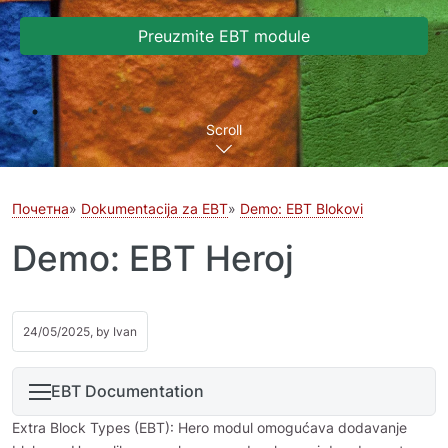
Preuzmite EBT module
Scroll
Почетна
Dokumentacija za EBT
Demo: EBT Blokovi
Demo: EBT Heroj
24/05/2025, by
Ivan
EBT Documentation
Extra Block Types (EBT): Hero modul omogućava dodavanje