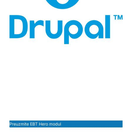
2 Kolone
Hero blok sa 2 kolone je istaknuti deo smešten na vrhu
odredišne stranice, koristeći dinamični raspored da odmah
privuče korisnike. Blok deli ekran na dve kolone, gde
jedna kolona sadrži upečatljiv vizuelni element, kao što je
slika ili pozadina, dok druga kolona prikazuje sažet i
ubedljiv tekst ili poziv na akciju. Ova raspodela
maksimizuje uticaj sadržaja i poboljšava ukupno korisničko
iskustvo.
Preuzmite EBT Hero modul