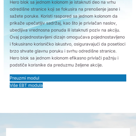
Hero blok sa jednom kolonom je istaknuti deo na vrhu
odredišne stranice koji se fokusira na prenošenje jasne i
sažete poruke. Koristi raspored sa jednom kolonom da
prikaže upečatljiv sadržaj, kao što je privlačan naslov,
ubedljiva vrednosna ponuda ili istaknuti poziv na akciju.
Ovaj pojednostavljeni dizajn omogućava pojednostavljeno
i fokusirano korisničko iskustvo, osiguravajući da posetioci
brzo shvate glavnu poruku i svrhu odredišne stranice.
Hero blok sa jednom kolonom efikasno privlači pažnju i
podstiče korisnike da preduzmu željene akcije.
Preuzmi modul
Više EBT modula