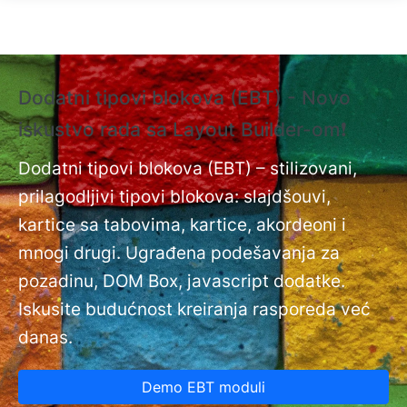
Skip to main content
Dodatni tipovi blokova (EBT) - Novo
❗
iskustvo rada sa Layout Builder-om❗
i
Do
nt
Dodatni tipovi blokova (EBT) – stilizovani,
na
prilagodljivi tipovi blokova: slajdšouvi,
kartice sa tabovima, kartice, akordeoni i
mnogi drugi. Ugrađena podešavanja za
pozadinu, DOM Box, javascript dodatke.
Iskusite budućnost kreiranja rasporeda već
danas.
Demo EBT moduli