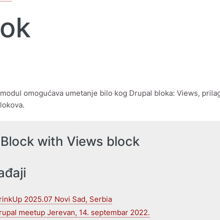
lok
modul omogućava umetanje bilo kog Drupal bloka: Views, prila
blokova.
Block with Views block
đaji
rinkUp 2025.07 Novi Sad, Serbia
rupal meetup Jerevan, 14. septembar 2022.