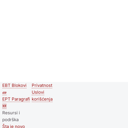
EBT Blokovi
Privatnost
Second
Footer menu
🧱
Uslovi
footer
EPT Paragrafi
korišćenja
🆕
menu
Resursi i
podrška
Šta je novo