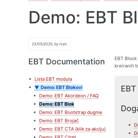
Demo: EBT B
23/05/2025, by
Ivan
EBT Block 
EBT Documentation
kreiranih 
Lista EBT modula
EBT 
Demo: EBT Blokovi
Demo: EBT Akordeon / FAQ
Demo: EBT Blok
Doga
Demo: EBT Bootstrap dugme
Demo: EBT Brojač
D
Demo: EBT CTA (klik za akciju)
D
Demo: EBT Citati