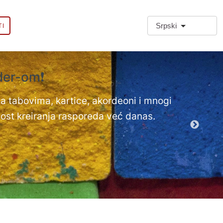
Srpski
TI
lder-om❗
❗Dodatn
Dodatni tipo
 sa tabovima, kartice, akordeoni i mnogi
ost kreiranja rasporeda već danas.
Demo EPT