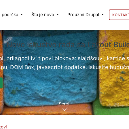
 i podrška
Šta je novo
Preuzmi Drupal
KONTAK
 - Novo iskustvo rada sa Layout Bui
i, prilagodljivi tipovi blokova: slajdšouvi, kartice
nu, DOM Box, javascript dodatke. Iskusite budućn
Scroll
kovi