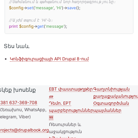
// Սահմանում և պահպանում նոր հաղորդագրությունը։
$config
->
set
(
'message'
, 
'Hi'
)->
save
();

// Այժմ տպում է 'Hi'-ն։
print
$config
->
get
(
'message'
);
Տես նաև
Կոնֆիգուրացիայի API Drupal 8-ում
EBT փաստաթղթեր
Գաղտնիության
Եկեք խոսենք
Second
Footer menu
🧱
քաղաքականությու
footer
381 637-369-708
Դեմո. EPT
Օգտագործման
Հեռախոս, WhatsApp,
պարբերություններ
պայմաններ
menu
elegram, Viber)
🆕
Ռեսուրսներ և
rojects@drupalbook.org
աջակցություն