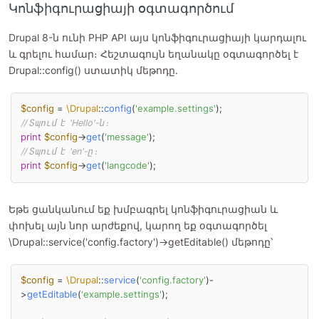
Կոնֆիգուրացիայի օգտագործում
Drupal 8-ն ունի PHP API այս կոնֆիգուրացիայի կարդալու
և գրելու համար։ Հեշտագույն եղանակը օգտագործել է
Drupal::config() ստատիկ մեթոդը․
$config
 = 
\Drupal
::
config
(
'example.settings'
// Տպում է 'Hello'-ն։
print
$config
->
get
(
'message'
// Տպում է 'en'-ը։
print
$config
->
get
(
'langcode'
);
Եթե ցանկանում եք խմբագրել կոնֆիգուրացիան և
փոխել այն նոր արժեքով, կարող եք օգտագործել
\Drupal::service('config.factory')->getEditable() մեթոդը՝
$config
 = 
\Drupal
::
service
(
'config.factory'
)-
>
getEditable
(
'example.settings'
);
