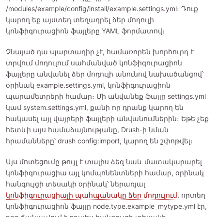
/modules/example/config/install/example.settings.yml։ Դուք
կարող եք այստեղ տեղադրել ձեր մոդուլի
կոնֆիգուրացիոն ֆայլերը YAML ֆորմատով։
Չնայած դա պարտադիր չէ, համառորեն խորհուրդ է
տրվում մոդուլում սահմանված կոնֆիգուրացիոն
ֆայլերը անվանել ձեր մոդուլի անունով նախածանցով՝
օրինակ example.settings.yml, կոնֆիգուրացիոն
պարամետրերի համար։ Մի անվանեք ֆայլը settings.yml
կամ system.settings.yml, քանի որ դրանք կարող են
հակասել այլ վայրերի ֆայլերի անվանումներին։ Եթե չեք
հետևի այս համաձայնությանը, Drush-ի նման
հրամանները՝ drush config:import, կարող են շփոթվել։
Այս մոտեցումը թույլ է տալիս ձեզ նաև մատակարարել
կոնֆիգուրացիա այլ կոմպոնենտների համար, օրինակ
հանգույցի տեսակի օրինակ՝ ներառյալ
կոնֆիգուրացիայի պահպանակը ձեր մոդուլում
, որտեղ
կոնֆիգուրացիոն ֆայլը node.type.example_mytype.yml էր,