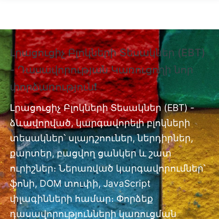
Skip to main content
Լրացուցիչ Բլոկների Տեսակներ (EBT)
❗
- Դասավորության Կառուցողի նոր
Տ
փորձառություն❗
Պ
nt
փ
Լրացուցիչ Բլոկների Տեսակներ (EBT) -
ձևավորված, կարգավորելի բլոկների
Լր
ան
տեսակներ՝ սլայդշոուներ, ներդիրներ,
մո
քարտեր, բացվող ցանկեր և շատ
ուրիշներ։ Ներառված կարգավորումներ՝
ֆոնի, DOM տուփի, JavaScript
փլագինների համար։ Փորձեք
դասավորությունների կառուցման