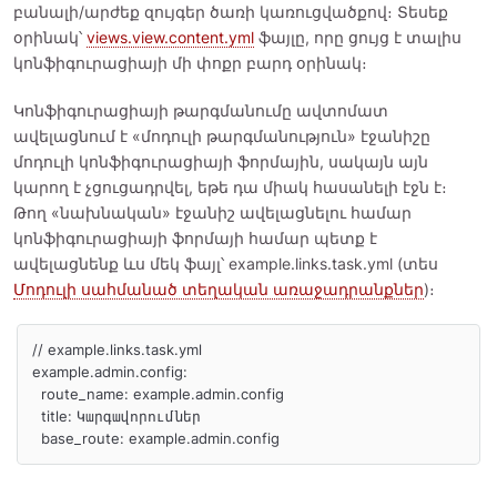
բանալի/արժեք զույգեր ծառի կառուցվածքով։ Տեսեք
օրինակ՝
views.view.content.yml
ֆայլը, որը ցույց է տալիս
կոնֆիգուրացիայի մի փոքր բարդ օրինակ։
Կոնֆիգուրացիայի թարգմանումը ավտոմատ
ավելացնում է «մոդուլի թարգմանություն» էջանիշը
մոդուլի կոնֆիգուրացիայի ֆորմային, սակայն այն
կարող է չցուցադրվել, եթե դա միակ հասանելի էջն է։
Թող «նախնական» էջանիշ ավելացնելու համար
կոնֆիգուրացիայի ֆորմայի համար պետք է
ավելացնենք ևս մեկ ֆայլ՝ example.links.task.yml (տես
Մոդուլի սահմանած տեղական առաջադրանքներ
)։
// example.links.task.yml

example.admin.config:

  route_name: example.admin.config

  title: Կարգավորումներ
