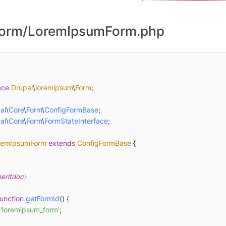
Form/LoremIpsumForm.php
ace
Drupal
\
loremipsum
\
Form
;

al
\
Core
\
Form
\
ConfigFormBase
al
\
Core
\
Form
\
FormStateInterface
;

remIpsumForm
extends
ConfigFormBase
{

eritdoc
}

function
getFormId
(
) 
{

'loremipsum_form'
;
