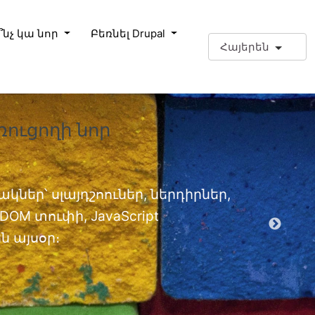
՞նչ կա նոր
Բեռնել Drupal
Հայերեն
ռուցողի նոր
❗Լրացո
փորձա
Լրացուցիչ
կներ՝ սլայդշոուներ, ներդիրներ,
OM տուփի, JavaScript
EPT մոդ
 այսօր։