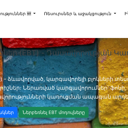
ություններ 🆕
Ռեսուրսներ և աջակցություն
Ի
կներ (EBT) - Դասավորության Կա
) - ձևավորված, կարգավորելի բլոկների տեսա
իշներ։ Ներառված կարգավորումներ՝ ֆոնի, D
վորությունների կառուցման ապագան արդեն
ակներ
Ներբեռնել EBT մոդուլները