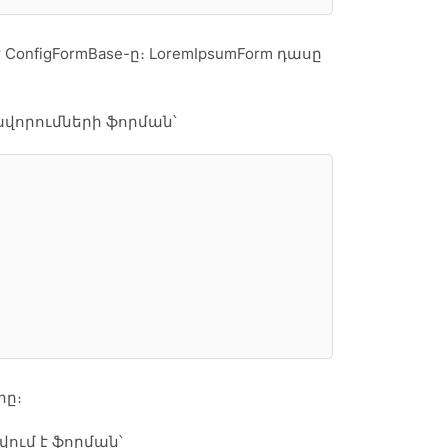
ConfigFormBase-ը։ LoremIpsumForm դասը
ավորումների ֆորման՝
րը։
ում է ֆորման՝