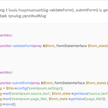
 է նաև հայտարարենք validateForm(), submitForm() և get
 եթե դրանք չգործածենք՝
eritdoc
}

function
validateForm
(
array
 &
$form
, FormStateInterface 
$form_state
)
eritdoc
}

function
submitForm
(
array
 &
$form
, FormStateInterface 
$form_state
) 
{

ig
 = 
$this
->
config
(
'loremipsum.settings'
);

ig
->
set
(
'loremipsum.source_text'
, 
$form_state
->
getValue
(
'source_text
ig
->
set
(
'loremipsum.page_title'
, 
$form_state
->
getValue
(
'page_title'
));

ig
->
save
();
