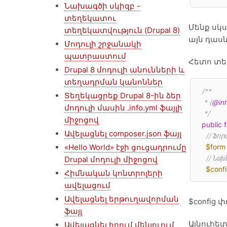
Նախագծի սկիզբ -
տեղեկատու
Մենք սկս
տեղեկատվություն (Drupal 8)
այն դասն 
Մոդուլի շրջանակի
պատրաստում
Հետո տե
Drupal 8 մոդուլի անունների և
տեղադրման կանոններ
/**

Տեղեկացրեք Drupal 8-ին ձեր
   * {
@inh
մոդուլի մասին .info.yml ֆայլի
   */
միջոցով
public
Ավելացնել composer.json ֆայլ
// Ֆո
«Hello World» էջի ցուցադրումը
$form
// Նա
Drupal մոդուլի միջոցով
$conf
Հիմնական կոնտրոլերի
ավելացում
Ավելացնել երթուղավորման
$config
ֆայլ
Այնուհե
Ավելացնել հղում մենյուում