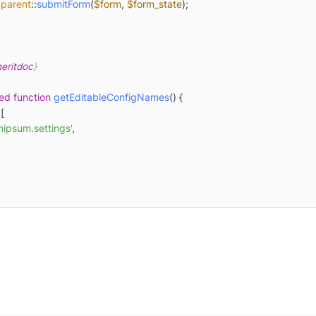
parent
::
submitForm
(
$form
, 
$form_state
);

eritdoc
}

ted
function
getEditableConfigNames
(
) 
{

[

mipsum.settings'
,
