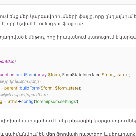
ում ենք մեր կարգավորումների ֆայլը, որը ընդլայնում է 
է, որը նշված է routing.yml ֆայլում։
ղադրված է մեթոդ, որը իրականում կառուցում է կարգ
eritdoc
}

function
buildForm
(
array
$form
, FormStateInterface 
$form_state
) 
{

րմայի կոնստրուկտոր։
 = 
parent
::
buildForm
(
$form
, 
$form_state
);

խնական կարգավորումներ։
ig
 = 
$this
->
config
(
'loremipsum.settings'
);
 փոփոխականը պահում է մեր ընթացիկ կարգավորումնե
տև սահմանվում են մեր ֆորմայի դաշտերը և վերադարձվ