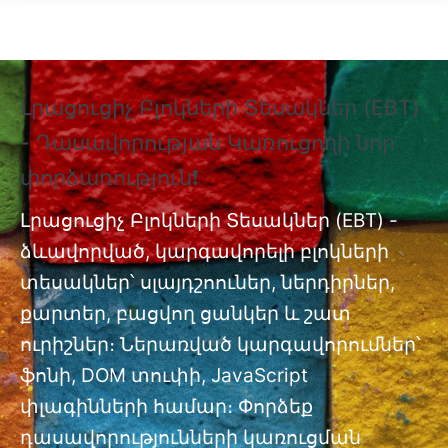
Skip to main content
Լրացուցիչ Բլոկների Տեսակներ (EBT)
❗
- Դասավորության Կառուցողի նոր
Տ
փորձառություն❗
Պ
nt
փ
Լրացուցիչ Բլոկների Տեսակներ (EBT) -
ձևավորված, կարգավորելի բլոկների
Լր
ան
տեսակներ՝ սլայդշոուներ, ներդիրներ,
մո
քարտեր, բացվող ցանկեր և շատ
ուրիշներ։ Ներառված կարգավորումներ՝
ֆոնի, DOM տուփի, JavaScript
փլագինների համար։ Փորձեք
դասավորությունների կառուցման