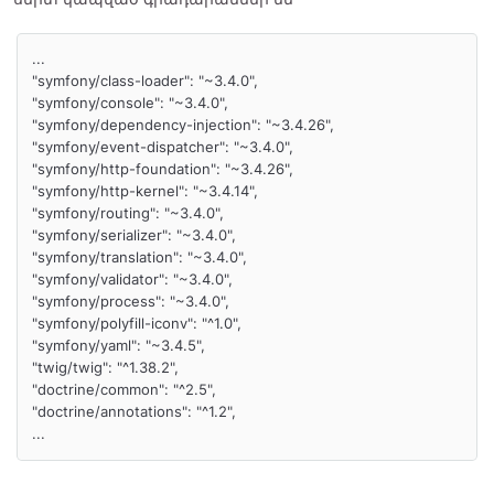
...

"symfony/class-loader": "~3.4.0",

"symfony/console": "~3.4.0",

"symfony/dependency-injection": "~3.4.26",

"symfony/event-dispatcher": "~3.4.0",

"symfony/http-foundation": "~3.4.26",

"symfony/http-kernel": "~3.4.14",

"symfony/routing": "~3.4.0",

"symfony/serializer": "~3.4.0",

"symfony/translation": "~3.4.0",

"symfony/validator": "~3.4.0",

"symfony/process": "~3.4.0",

"symfony/polyfill-iconv": "^1.0",

"symfony/yaml": "~3.4.5",

"twig/twig": "^1.38.2",

"doctrine/common": "^2.5",

"doctrine/annotations": "^1.2",

...