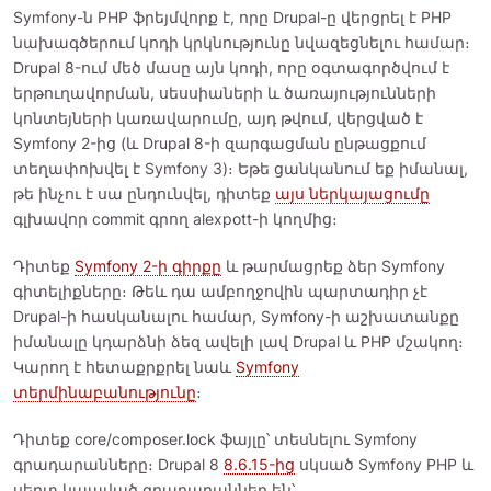
Symfony-ն PHP ֆրեյմվորք է, որը Drupal-ը վերցրել է PHP
նախագծերում կոդի կրկնությունը նվազեցնելու համար։
Drupal 8-ում մեծ մասը այն կոդի, որը օգտագործվում է
երթուղավորման, սեսսիաների և ծառայությունների
կոնտեյների կառավարումը, այդ թվում, վերցված է
Symfony 2-ից (և Drupal 8-ի զարգացման ընթացքում
տեղափոխվել է Symfony 3)։ Եթե ցանկանում եք իմանալ,
թե ինչու է սա ընդունվել, դիտեք
այս ներկայացումը
գլխավոր commit գրող alexpott-ի կողմից։
Դիտեք
Symfony 2-ի գիրքը
և թարմացրեք ձեր Symfony
գիտելիքները։ Թեև դա ամբողջովին պարտադիր չէ
Drupal-ի հասկանալու համար, Symfony-ի աշխատանքը
իմանալը կդարձնի ձեզ ավելի լավ Drupal և PHP մշակող։
Կարող է հետաքրքրել նաև
Symfony
տերմինաբանությունը
։
Դիտեք core/composer.lock ֆայլը՝ տեսնելու Symfony
գրադարանները։ Drupal 8
8.6.15-ից
սկսած Symfony PHP և
սերտ կապված գրադարաններ են՝