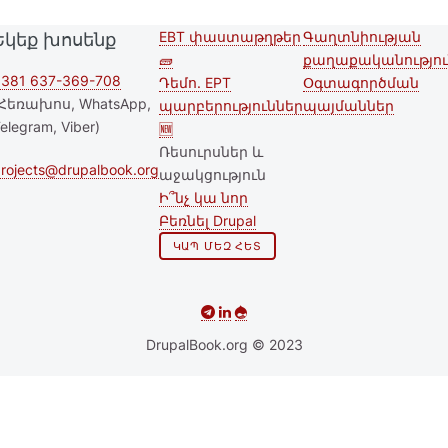
EBT փաստաթղթեր
Գաղտնիության
Եկեք խոսենք
Second
Footer menu
🧱
քաղաքականությու
footer
381 637-369-708
Դեմո. EPT
Օգտագործման
Հեռախոս, WhatsApp,
պարբերություններ
պայմաններ
menu
elegram, Viber)
🆕
Ռեսուրսներ և
rojects@drupalbook.org
աջակցություն
Ի՞նչ կա նոր
Բեռնել Drupal
ԿԱՊ ՄԵԶ ՀԵՏ
DrupalBook.org © 2023