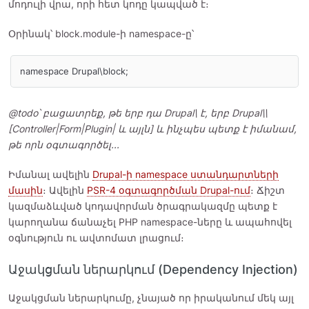
մոդուլի վրա, որի հետ կոդը կապված է։
Օրինակ՝ block.module-ի namespace-ը՝
@todo՝ բացատրեք, թե երբ դա Drupal\ է, երբ Drupal\\
[Controller|Form|Plugin| և այլն] և ինչպես պետք է իմանամ,
թե որն օգտագործել...
Իմանալ ավելին
Drupal-ի namespace ստանդարտների
մասին
։ Ավելին
PSR-4 օգտագործման Drupal-ում
։ Ճիշտ
կազմաձևված կոդավորման ծրագրակազմը պետք է
կարողանա ճանաչել PHP namespace-ները և ապահովել
օգնություն ու ավտոմատ լրացում։
Աջակցման ներարկում (Dependency Injection)
Աջակցման ներարկումը, չնայած որ իրականում մեկ այլ