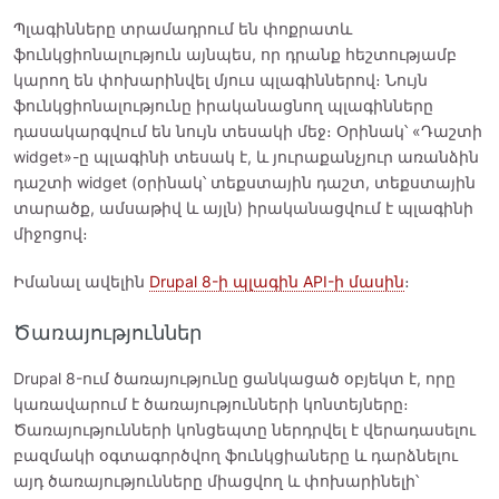
Պլագինները տրամադրում են փոքրատև
ֆունկցիոնալություն այնպես, որ դրանք հեշտությամբ
կարող են փոխարինվել մյուս պլագիններով։ Նույն
ֆունկցիոնալությունը իրականացնող պլագինները
դասակարգվում են նույն տեսակի մեջ։ Օրինակ՝ «Դաշտի
widget»-ը պլագինի տեսակ է, և յուրաքանչյուր առանձին
դաշտի widget (օրինակ՝ տեքստային դաշտ, տեքստային
տարածք, ամսաթիվ և այլն) իրականացվում է պլագինի
միջոցով։
Իմանալ ավելին
Drupal 8-ի պլագին API-ի մասին
։
Ծառայություններ
Drupal 8-ում ծառայությունը ցանկացած օբյեկտ է, որը
կառավարում է ծառայությունների կոնտեյները։
Ծառայությունների կոնցեպտը ներդրվել է վերադասելու
բազմակի օգտագործվող ֆունկցիաները և դարձնելու
այդ ծառայությունները միացվող և փոխարինելի՝