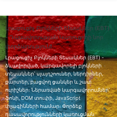
Skip to main content
Լրացուցիչ Բլոկների Տեսակներ (EBT)
❗
- Դասավորության Կառուցողի նոր
Տ
փորձառություն❗
Պ
nt
փ
Լրացուցիչ Բլոկների Տեսակներ (EBT) -
ձևավորված, կարգավորելի բլոկների
Լր
ան
տեսակներ՝ սլայդշոուներ, ներդիրներ,
մո
քարտեր, բացվող ցանկեր և շատ
ուրիշներ։ Ներառված կարգավորումներ՝
ֆոնի, DOM տուփի, JavaScript
փլագինների համար։ Փորձեք
դասավորությունների կառուցման