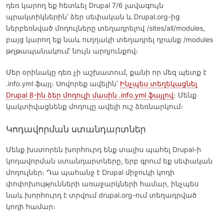
դեռ կարող եք հետևել Drupal 7/6 լավագույն
պրակտիկներին՝ ձեր սեփական և Drupal.org-ից
ներբեռնված մոդուլները տեղադրելով /sites/all/modules,
բայց կարող եք նաև ուղղակի տեղադրել դրանք /modules
թղթապանակում՝ նույն արդյունքով։
Մեր օրինակը դեռ չի աշխատում, քանի որ մեզ պետք է
.info.yml ֆայլ։ Սովորեք ավելին՝
Ինչպես տեղեկացնել
Drupal 8-ին ձեր մոդուլի մասին .info.yml ֆայլով
։ Մենք
կակտիվացնենք մոդուլը ավելի ուշ ձեռնարկում։
Կոդավորման ստանդարտներ
Մենք խստորեն խորհուրդ ենք տալիս պահել Drupal-ի
կոդավորման ստանդարտները, երբ գրում եք սեփական
մոդուլներ։ Դա պահանջ է Drupal միջուկի կոդի
փոփոխությունների առաջարկների համար, ինչպես
նաև խորհուրդ է տրվում drupal.org-ում տեղադրված
կոդի համար։