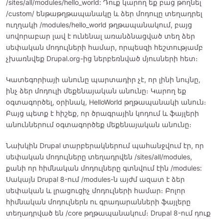
/sites/all/modules/hello_world: Դուք կարող եք բաց թողնել
/custom/ ենթաթղթապանակը և ձեր մոդուլը տեղադրել
ուղղակի /modules/hello_world թղթապանակում, բայց
սովորաբար լավ է ունենալ առանձնացված տեղ ձեր
սեփական մոդուլների համար, որպեսզի հեշտությամբ
չխառնվեք Drupal.org-ից ներբեռնված մյուսների հետ։
Կատեգորիայի անունը պարտադիր չէ, որ լինի նույնը,
ինչ ձեր մոդուլի մեքենայական անունը։ Կարող եք
օգտագործել, օրինակ, HelloWorld թղթապանակի անուն։
Բայց պետք է հիշեք, որ ծրագրային կոդում և ֆայլերի
անուններում օգտագործեք մեքենայական անունը։
Նախկին Drupal տարբերակներում պահանջվում էր, որ
սեփական մոդուլները տեղադրվեն /sites/all/modules,
քանի որ հիմնական մոդուլները գտնվում էին /modules:
Սակայն Drupal 8-ում /modules-ն այժմ ազատ է ձեր
սեփական և լրացուցիչ մոդուլների համար։ Բոլոր
հիմնական մոդուլներն ու գրադարանների ֆայլերը
տեղադրված են /core թղթապանակում։ Drupal 8-ում դուք