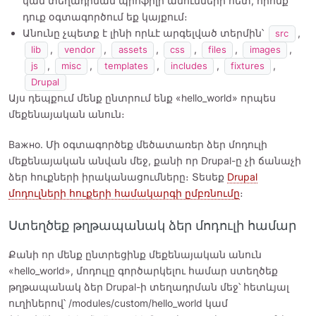
կամ տեղադրման պրոֆիլի անունների հետ, որոնք
դուք օգտագործում եք կայքում։
Անունը չպետք է լինի որևէ արգելված տերմին՝
,
src
,
,
,
,
,
,
lib
vendor
assets
css
files
images
,
,
,
,
,
js
misc
templates
includes
fixtures
Drupal
Այս դեպքում մենք ընտրում ենք «hello_world» որպես
մեքենայական անուն։
Важно. Մի օգտագործեք մեծատառեր ձեր մոդուլի
մեքենայական անվան մեջ, քանի որ Drupal-ը չի ճանաչի
ձեր հուքների իրականացումները։ Տեսեք
Drupal
մոդուլների հուքերի համակարգի ըմբռնումը
։
Ստեղծեք թղթապանակ ձեր մոդուլի համար
Քանի որ մենք ընտրեցինք մեքենայական անուն
«hello_world», մոդուլը գործարկելու համար ստեղծեք
թղթապանակ ձեր Drupal-ի տեղադրման մեջ՝ հետևյալ
ուղիներով՝ /modules/custom/hello_world կամ