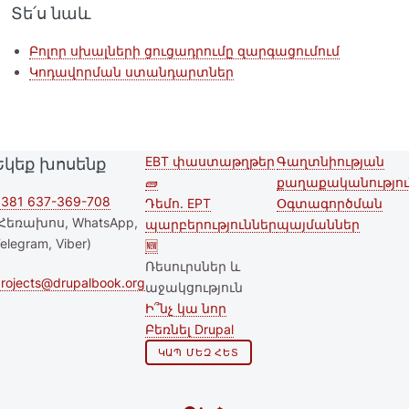
Տե՛ս նաև
Բոլոր սխալների ցուցադրումը զարգացումում
Կոդավորման ստանդարտներ
EBT փաստաթղթեր
Գաղտնիության
Եկեք խոսենք
Second
Footer menu
🧱
քաղաքականությու
footer
381 637-369-708
Դեմո. EPT
Օգտագործման
Հեռախոս, WhatsApp,
պարբերություններ
պայմաններ
menu
elegram, Viber)
🆕
Ռեսուրսներ և
rojects@drupalbook.org
աջակցություն
Ի՞նչ կա նոր
Բեռնել Drupal
ԿԱՊ ՄԵԶ ՀԵՏ