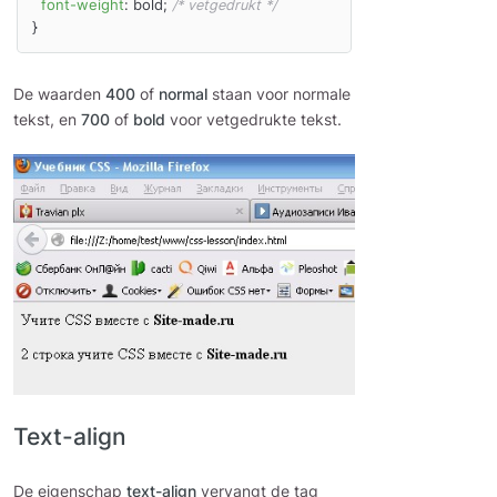
font-weight
: bold; 
/* vetgedrukt */
De waarden
400
of
normal
staan voor normale
tekst, en
700
of
bold
voor vetgedrukte tekst.
Text-align
De eigenschap
text-align
vervangt de tag