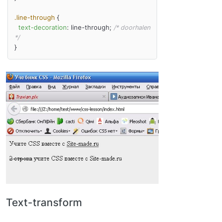
.line-through
 {

text-decoration
: line-through; 
/* doorhalen 
*/
Text-transform