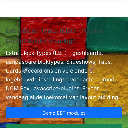
Overslaan en naar de inhoud gaan
Extra Block Types (EBT) - Nieuwe
❗
Layout Builder ervaring❗
P
Ex
nt
Extra Block Types (EBT) - gestileerde,
ge
aanpasbare bloktypes: Slideshows, Tabs,
Cards, Accordions en vele andere.
Ingebouwde instellingen voor achtergrond,
DOM Box, javascript-plugins. Ervaar
vandaag al de toekomst van layout building.
Demo EBT-modules