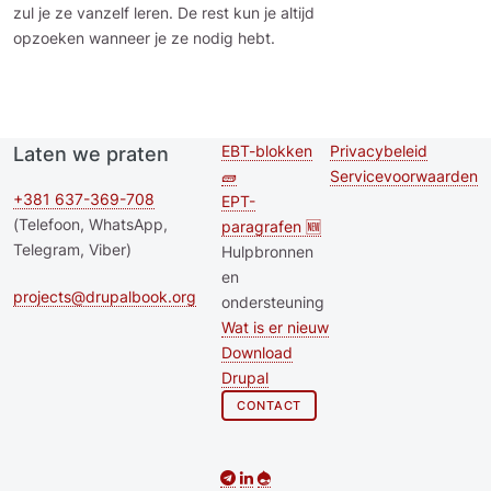
zul je ze vanzelf leren. De rest kun je altijd
opzoeken wanneer je ze nodig hebt.
EBT-blokken
Privacybeleid
Laten we praten
Second
Footer menu
🧱
Servicevoorwaarden
footer
+381 637-369-708
EPT-
(Telefoon, WhatsApp,
paragrafen 🆕
menu
Telegram, Viber)
Hulpbronnen
en
projects@drupalbook.org
ondersteuning
Wat is er nieuw
Download
Drupal
CONTACT