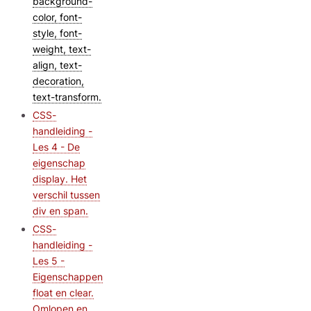
background-
color, font-
style, font-
weight, text-
align, text-
decoration,
text-transform.
CSS-
handleiding -
Les 4 - De
eigenschap
display. Het
verschil tussen
div en span.
CSS-
handleiding -
Les 5 -
Eigenschappen
float en clear.
Omlopen en