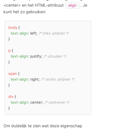
<center> en het HTML-attribuut
. Je
align
kunt het zo gebruiken:
body
 {

text-align
: left; 
/* links uitlijnen */
}

p
 {

text-align
: justify; 
/* uitvullen */
}

span
 {

text-align
: right; 
/* rechts uitlijnen */
}

div
 {

text-align
: center; 
/* centreren */
Om duidelijk te zien wat deze eigenschap