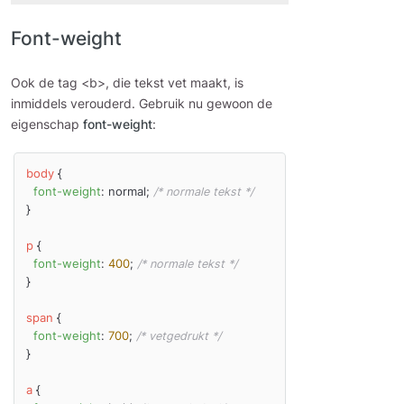
Font-weight
Ook de tag <b>, die tekst vet maakt, is
inmiddels verouderd. Gebruik nu gewoon de
eigenschap
font-weight
:
body
 {

font-weight
: normal; 
/* normale tekst */
}

p
 {

font-weight
: 
400
; 
/* normale tekst */
}

span
 {

font-weight
: 
700
; 
/* vetgedrukt */
}

a
 {
