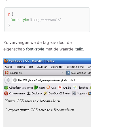
p
 {

font-style
: italic; 
/* cursief */
Zo vervangen we de tag <i> door de
eigenschap
font-style
met de waarde
italic
.