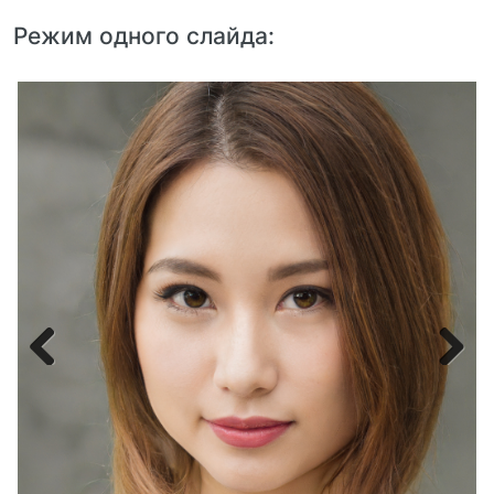
Режим одного слайда:
Slide
image
Previous
Next