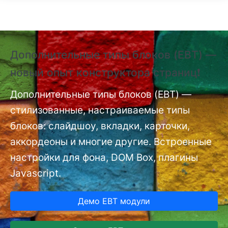
Перейти к основному содержанию
Дополнительные типы блоков (EBT) —
❗
новый опыт конструктора страниц❗
(
п
nt
Дополнительные типы блоков (EBT) —
стилизованные, настраиваемые типы
До
мо
блоков: слайдшоу, вкладки, карточки,
аккордеоны и многие другие. Встроенные
настройки для фона, DOM Box, плагины
Javascript.
Демо EBT модули