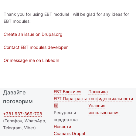
Thank you for using EBT module! I will be glad for any ideas for
EBT modules:
Create an issue on Drupal.org
Contact EBT modules developer
Or message me on LinkedIn
EBT Блоки 🧱
Политика
Давайте
Second
Футер меню
EPT Параграфы
конфиденциальности
поговорим
footer
🆕
Условия
Ресурсы и
использования
menu
+381 637-369-708
поддержка
(Телефон, WhatsApp,
Новости
Telegram, Viber)
Скачать Drupal