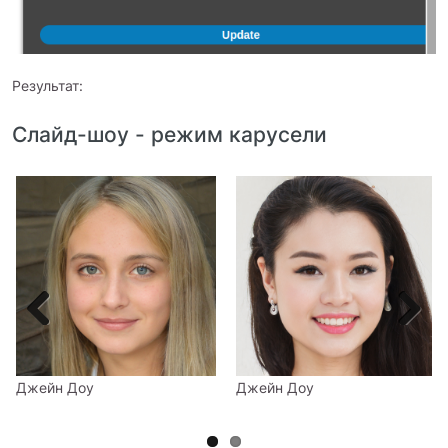
Результат:
Слайд-шоу - режим карусели
Slide
Slide
image
image
Previous
Next
Джейн Доу
Джейн Доу