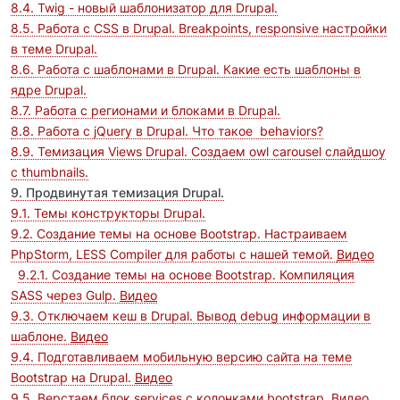
8.4.
Twig - новый шаблонизатор для Drupal.
8.5. Работа с CSS в Drupal. Breakpoints, responsive настройки
в теме Drupal.
8.6. Работа с шаблонами в Drupal. Какие есть шаблоны в
ядре Drupal.
8.7. Работа с регионами и блоками в Drupal.
8.8. Работа с jQuery в Drupal. Что такое behaviors?
8.9. Темизация Views Drupal. Создаем owl carousel слайдшоу
с thumbnails.
9. Продвинутая темизация Drupal.
9.1. Темы конструкторы Drupal.
9.2. Создание темы на основе Bootstrap. Настраиваем
PhpStorm, LESS Compiler для работы с нашей темой.
Видео
9.2.1. Создание темы на основе Bootstrap. Компиляция
SASS через Gulp.
Видео
9.3. Отключаем кеш в Drupal. Вывод debug информации в
шаблоне.
Видео
9.4. Подготавливаем мобильную версию сайта на теме
Bootstrap на Drupal.
Видео
9.5. Верстаем блок services с колонками bootstrap.
Видео