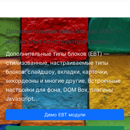
Перейти к основному содержанию
Дополнительные типы блоков (EBT) —
❗
новый опыт конструктора страниц❗
(
п
nt
Дополнительные типы блоков (EBT) —
стилизованные, настраиваемые типы
До
мо
блоков: слайдшоу, вкладки, карточки,
аккордеоны и многие другие. Встроенные
настройки для фона, DOM Box, плагины
Javascript.
Демо EBT модули