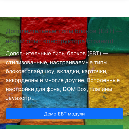
Перейти к основному содержанию
Дополнительные типы блоков (EBT) —
❗
новый опыт конструктора страниц❗
(
п
nt
Дополнительные типы блоков (EBT) —
стилизованные, настраиваемые типы
До
мо
блоков: слайдшоу, вкладки, карточки,
аккордеоны и многие другие. Встроенные
настройки для фона, DOM Box, плагины
Javascript.
Демо EBT модули