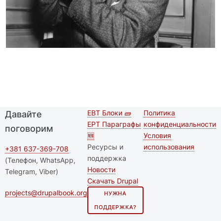
EBT Блоки 🧱
Политика
Давайте
Second
Футер меню
EPT Параграфы
конфиденциальности
поговорим
footer
🆕
Условия
Ресурсы и
использования
menu
+381 637-369-708
поддержка
(Телефон, WhatsApp,
Новости
Telegram, Viber)
Скачать Drupal
projects@drupalbook.org
НУЖНА
ПОДДЕРЖКА?