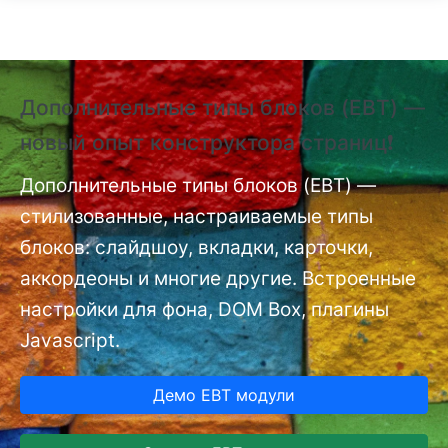
Перейти к основному содержанию
Дополнительные типы блоков (EBT) —
❗
новый опыт конструктора страниц❗
(
п
nt
Дополнительные типы блоков (EBT) —
стилизованные, настраиваемые типы
До
мо
блоков: слайдшоу, вкладки, карточки,
аккордеоны и многие другие. Встроенные
настройки для фона, DOM Box, плагины
Javascript.
Демо EBT модули