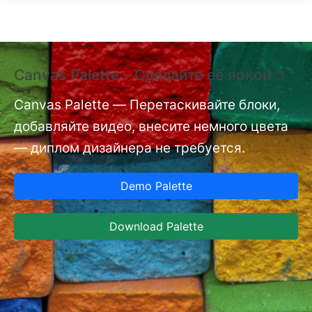
Перейти к основному содержанию
Canvas Palette - Сделайте её яркой🎨
Д
н
Canvas Palette — Перетаскивайте блоки,
добавляйте видео, внесите немного цвета
nt
Д
— диплом дизайнера не требуется.
с
бл
Demo Palette
а
н
Download Palette
Ja