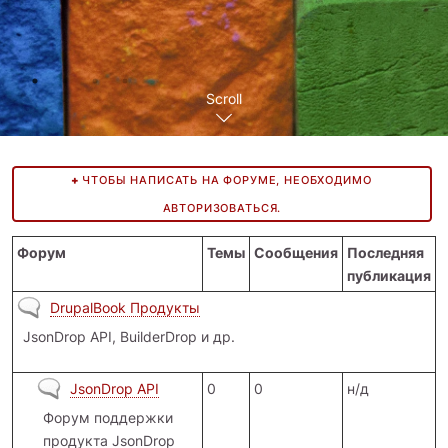
Scroll
ЧТОБЫ НАПИСАТЬ НА ФОРУМЕ, НЕОБХОДИМО
АВТОРИЗОВАТЬСЯ.
Форум
Темы
Сообщения
Последняя
публикация
Нет новых сообщений
DrupalBook Продукты
JsonDrop API, BuilderDrop и др.
Нет новых сообщений
JsonDrop API
0
0
н/д
Форум поддержки
продукта JsonDrop