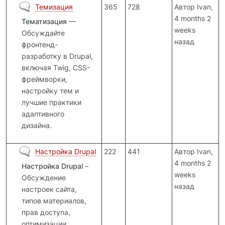
Нет новых сообщений
Темизация
365
728
Автор
Ivan
,
4 months 2
Тематизация
—
weeks
Обсуждайте
назад
фронтенд-
разработку в Drupal,
включая Twig, CSS-
фреймворки,
настройку тем и
лучшие практики
адаптивного
дизайна.
Нет новых сообщений
Настройка Drupal
222
441
Автор
Ivan
,
4 months 2
Настройка Drupal
–
weeks
Обсуждение
назад
настроек сайта,
типов материалов,
прав доступа,
оптимизации