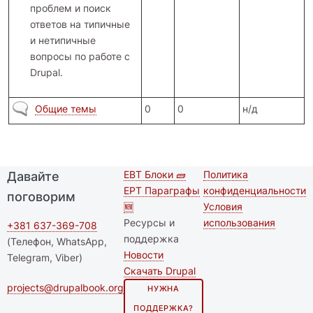
проблем и поиск
ответов на типичные
и нетипичные
вопросы по работе с
Drupal.
Нет новых сообщений
Общие темы
0
0
н/д
EBT Блоки 🧱
Политика
Давайте
Second
Футер меню
EPT Параграфы
конфиденциальности
поговорим
footer
🆕
Условия
Ресурсы и
использования
menu
+381 637-369-708
поддержка
(Телефон, WhatsApp,
Новости
Telegram, Viber)
Скачать Drupal
projects@drupalbook.org
НУЖНА
ПОДДЕРЖКА?