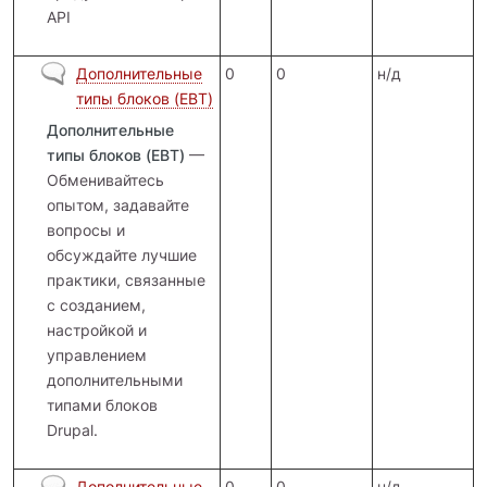
API
Нет новых сообщений
Дополнительные
0
0
н/д
типы блоков (EBT)
Дополнительные
типы блоков (EBT)
—
Обменивайтесь
опытом, задавайте
вопросы и
обсуждайте лучшие
практики, связанные
с созданием,
настройкой и
управлением
дополнительными
типами блоков
Drupal.
Нет новых сообщений
Дополнительные
0
0
н/д